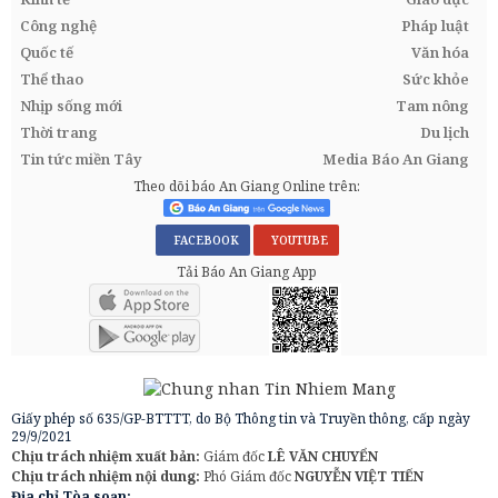
Công nghệ
Pháp luật
Quốc tế
Văn hóa
Thể thao
Sức khỏe
Nhịp sống mới
Tam nông
Thời trang
Du lịch
Tin tức miền Tây
Media Báo An Giang
Theo dõi báo An Giang Online trên:
FACEBOOK
YOUTUBE
Tải Báo An Giang App
Giấy phép số 635/GP-BTTTT, do Bộ Thông tin và Truyền thông, cấp ngày
29/9/2021
Chịu trách nhiệm xuất bản:
Giám đốc
LÊ VĂN CHUYỂN
Chịu trách nhiệm nội dung:
Phó Giám đốc
NGUYỄN VIỆT TIẾN
Địa chỉ Tòa soạn: