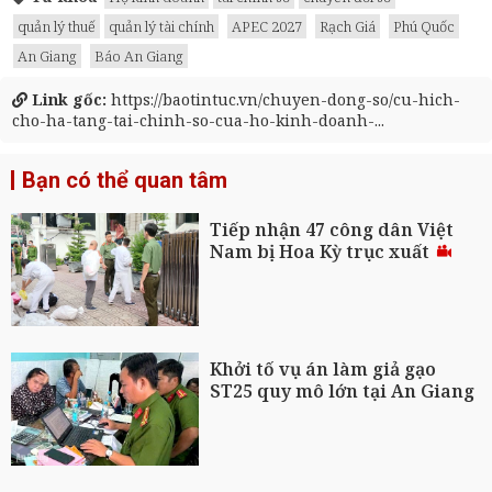
quản lý thuế
quản lý tài chính
APEC 2027
Rạch Giá
Phú Quốc
An Giang
Báo An Giang
Link gốc:
https://baotintuc.vn/chuyen-dong-so/cu-hich-
cho-ha-tang-tai-chinh-so-cua-ho-kinh-doanh-...
Bạn có thể quan tâm
Tiếp nhận 47 công dân Việt
Nam bị Hoa Kỳ trục xuất
Khởi tố vụ án làm giả gạo
ST25 quy mô lớn tại An Giang