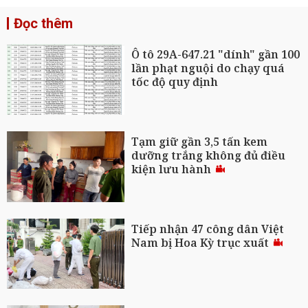
Đọc thêm
Ô tô 29A-647.21 "dính" gần 100
lần phạt nguội do chạy quá
tốc độ quy định
Tạm giữ gần 3,5 tấn kem
dưỡng trắng không đủ điều
kiện lưu hành
Tiếp nhận 47 công dân Việt
Nam bị Hoa Kỳ trục xuất