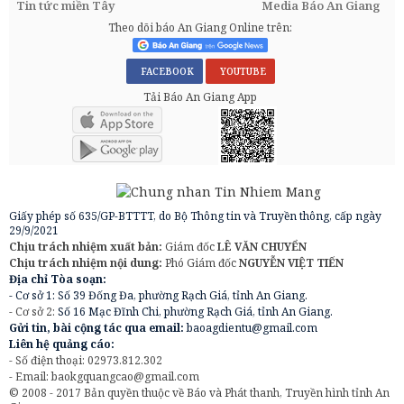
Tin tức miền Tây
Media Báo An Giang
Theo dõi báo An Giang Online trên:
FACEBOOK
YOUTUBE
Tải Báo An Giang App
Giấy phép số 635/GP-BTTTT, do Bộ Thông tin và Truyền thông, cấp ngày
29/9/2021
Chịu trách nhiệm xuất bản:
Giám đốc
LÊ VĂN CHUYỂN
Chịu trách nhiệm nội dung:
Phó Giám đốc
NGUYỄN VIỆT TIẾN
Địa chỉ Tòa soạn:
- Cơ sở 1: Số 39 Đống Đa, phường Rạch Giá, tỉnh An Giang.
- Cơ sở 2:
Số 16 Mạc Đĩnh Chi, phường Rạch Giá, tỉnh An Giang.
Gửi tin, bài cộng tác qua email:
baoagdientu@gmail.com
Liên hệ quảng cáo:
- Số điện thoại: 02973.812.302
- Email:
baokgquangcao@gmail.com
© 2008 - 2017 Bản quyền thuộc về Báo và Phát thanh, Truyền hình tỉnh An