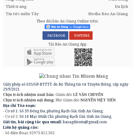
Thời trang
Du lịch
Tin tức miền Tây
Media Báo An Giang
Theo dõi báo An Giang Online trên:
FACEBOOK
YOUTUBE
Tải Báo An Giang App
Giấy phép số 635/GP-BTTTT, do Bộ Thông tin và Truyền thông, cấp ngày
29/9/2021
Chịu trách nhiệm xuất bản:
Giám đốc
LÊ VĂN CHUYỂN
Chịu trách nhiệm nội dung:
Phó Giám đốc
NGUYỄN VIỆT TIẾN
Địa chỉ Tòa soạn:
- Cơ sở 1: Số 39 Đống Đa, phường Rạch Giá, tỉnh An Giang.
- Cơ sở 2:
Số 16 Mạc Đĩnh Chi, phường Rạch Giá, tỉnh An Giang.
Gửi tin, bài cộng tác qua email:
baoagdientu@gmail.com
Liên hệ quảng cáo:
- Số điện thoại: 02973.812.302