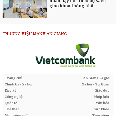
huấn dạy học theo bộ sách
giáo khoa thống nhất
THƯƠNG HIỆU MẠNH AN GIANG
Trang chủ
An Giang 24 giờ
Chính trị - Xã hội
Xã hội - Từ thiện
Kinh tế
Giáo dục
Công nghệ
Pháp luật
Quốc tế
Văn hóa
Thể thao
Sức khỏe
Nhịp sống mới
Tam nông