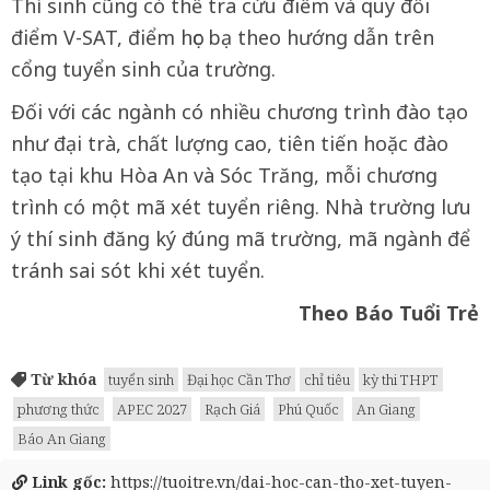
Thí sinh cũng có thể tra cứu điểm và quy đổi
điểm V-SAT, điểm học bạ theo hướng dẫn trên
cổng tuyển sinh của trường.
Đối với các ngành có nhiều chương trình đào tạo
như đại trà, chất lượng cao, tiên tiến hoặc đào
tạo tại khu Hòa An và Sóc Trăng, mỗi chương
trình có một mã xét tuyển riêng. Nhà trường lưu
ý thí sinh đăng ký đúng mã trường, mã ngành để
tránh sai sót khi xét tuyển.
Theo Báo Tuổi Trẻ
Từ khóa
tuyển sinh
Đại học Cần Thơ
chỉ tiêu
kỳ thi THPT
phương thức
APEC 2027
Rạch Giá
Phú Quốc
An Giang
Báo An Giang
Link gốc:
https://tuoitre.vn/dai-hoc-can-tho-xet-tuyen-