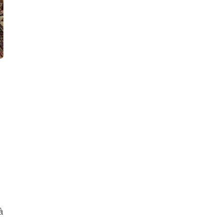
an ninh Biển Đỏ
Iran thông báo về
thỏa thuận với Oman
tại eo biển Hormuz
Chủng virus cúm gia
cầm H5 lây lan rộng
tại Australia
g
à