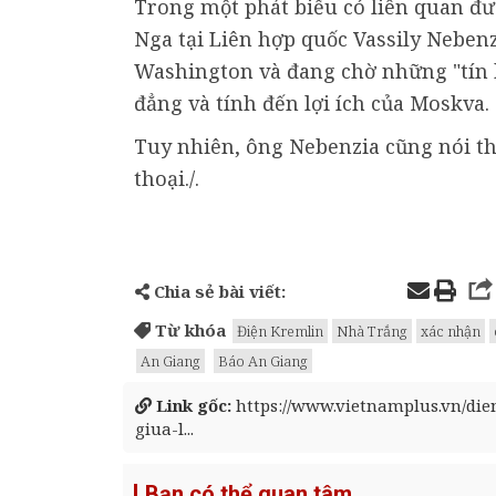
Trong một phát biểu có liên quan đượ
Nga tại Liên hợp quốc Vassily Nebenz
Washington và đang chờ những "tín hi
đẳng và tính đến lợi ích của Moskva.
Tuy nhiên, ông Nebenzia cũng nói th
thoại./.
Chia sẻ bài viết:
Từ khóa
Điện Kremlin
Nhà Trắng
xác nhận
An Giang
Báo An Giang
Link gốc:
https://www.vietnamplus.vn/di
giua-l...
Bạn có thể quan tâm