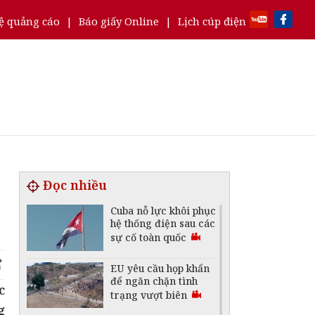
ệ quảng cáo
|
Báo giấy Online
|
Lịch cúp điện
Đọc nhiều
Cuba nỗ lực khôi phục
hệ thống điện sau các
sự cố toàn quốc
EU yêu cầu họp khẩn
để ngăn chặn tình
c
trạng vượt biên
g