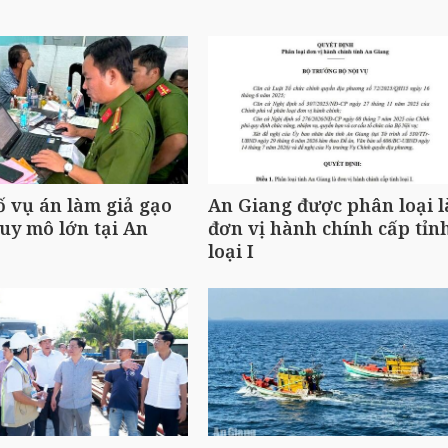
ố vụ án làm giả gạo
An Giang được phân loại l
uy mô lớn tại An
đơn vị hành chính cấp tỉn
loại I