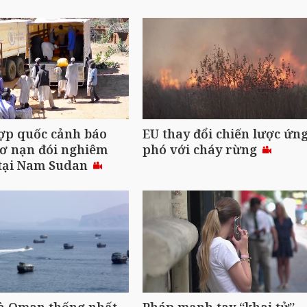
ợp quốc cảnh báo
EU thay đổi chiến lược ứn
ơ nạn đói nghiêm
phó với cháy rừng
 tại Nam Sudan
và Oman thống nhất
Pháp mạnh tay “khai tử”