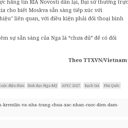
c hãng tin RIA Novosti dẫn lại, Đại sứ thường trự
ia cho biết Moskva sẵn sàng tiếp xúc với
ệu" liên quan, với điều kiện phải đối thoại bình
êm sự sẵn sàng của Nga là “chưa đủ” để có đối
Theo TTXVN/Vietnam
cuộc điện đàm
lãnh đạo Nga-Mỹ
APEC 2027
Rạch Giá
Phú Quốc
en-kremlin-va-nha-trang-chua-xac-nhan-cuoc-dien-dam-