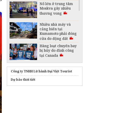
Nổ lớn ở trung tâm
Moskva gây nhiều
thương vong
Nhiều nhà máy và
cảng biển tại
Kumamoto phải đóng
cửa do động đất
Hàng loạt chuyến bay
bị hủy do đình công
tại Canada
Australia lập kỷ lục
Guinness với thỏi
Công ty TNHH Lữ hành Đại Việt Tourist
vàng lớn nhất thế
Dự báo thời tiết
giới
"Vòm nhiệt" 50 độ C
bao trùm nhiều khu
vực ở Trung Đông
Saudi Arabia thành
lập liên minh bảo vệ