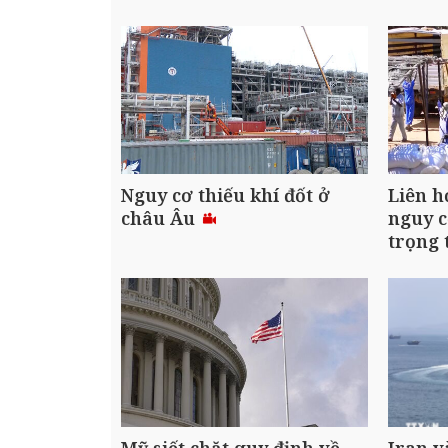
Nguy cơ thiếu khí đốt ở
Liên h
châu Âu
nguy c
trọng
Mỹ siết chặt quy định về
Iran 