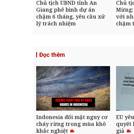
Chủ tịch UBND tỉnh An
Chủ tị
Giang phê bình dự án
Mừng:
chậm 6 tháng, yêu cầu xử
với nh
lý trách nhiệm
chậm t
Đọc thêm
Indonesia đối mặt nguy cơ
EU yêu
cháy rừng trong mùa khô
quyết 
khắc nghiệt
giả