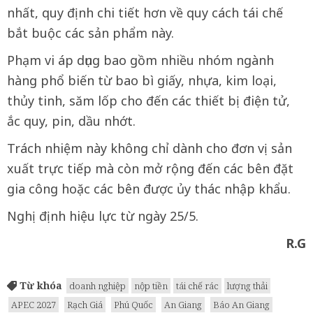
nhất, quy định chi tiết hơn về quy cách tái chế
bắt buộc các sản phẩm này.
Phạm vi áp dụng bao gồm nhiều nhóm ngành
hàng phổ biến từ bao bì giấy, nhựa, kim loại,
thủy tinh, săm lốp cho đến các thiết bị điện tử,
ắc quy, pin, dầu nhớt.
Trách nhiệm này không chỉ dành cho đơn vị sản
xuất trực tiếp mà còn mở rộng đến các bên đặt
gia công hoặc các bên được ủy thác nhập khẩu.
Nghị định hiệu lực từ ngày 25/5.
R.G
Từ khóa
doanh nghiệp
nộp tiền
tái chế rác
lượng thải
APEC 2027
Rạch Giá
Phú Quốc
An Giang
Báo An Giang