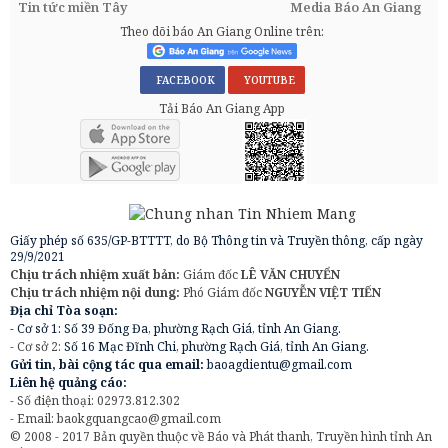
Tin tức miền Tây
Media Báo An Giang
Theo dõi báo An Giang Online trên:
FACEBOOK
YOUTUBE
Tải Báo An Giang App
Giấy phép số 635/GP-BTTTT, do Bộ Thông tin và Truyền thông, cấp ngày
29/9/2021
Chịu trách nhiệm xuất bản:
Giám đốc
LÊ VĂN CHUYỂN
Chịu trách nhiệm nội dung:
Phó Giám đốc
NGUYỄN VIỆT TIẾN
Địa chỉ Tòa soạn:
- Cơ sở 1: Số 39 Đống Đa, phường Rạch Giá, tỉnh An Giang.
- Cơ sở 2:
Số 16 Mạc Đĩnh Chi, phường Rạch Giá, tỉnh An Giang.
Gửi tin, bài cộng tác qua email:
baoagdientu@gmail.com
Liên hệ quảng cáo:
- Số điện thoại: 02973.812.302
- Email:
baokgquangcao@gmail.com
© 2008 - 2017 Bản quyền thuộc về Báo và Phát thanh, Truyền hình tỉnh An