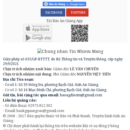
FACEBOOK
YOUTUBE
Tải Báo An Giang App
Giấy phép số 635/GP-BTTTT, do Bộ Thông tin và Truyền thông, cấp ngày
29/9/2021
Chịu trách nhiệm xuất bản:
Giám đốc
LÊ VĂN CHUYỂN
Chịu trách nhiệm nội dung:
Phó Giám đốc
NGUYỄN VIỆT TIẾN
Địa chỉ Tòa soạn:
- Cơ sở 1: Số 39 Đống Đa, phường Rạch Giá, tỉnh An Giang.
- Cơ sở 2:
Số 16 Mạc Đĩnh Chi, phường Rạch Giá, tỉnh An Giang.
Gửi tin, bài cộng tác qua email:
baoagdientu@gmail.com
Liên hệ quảng cáo:
- Số điện thoại: 02973.812.302
- Email:
baokgquangcao@gmail.com
© 2008 - 2017 Bản quyền thuộc về Báo và Phát thanh, Truyền hình tỉnh An
Giang.
© Chỉ được phát hành lại thông tin trên website khi có sự đồng ý bằng