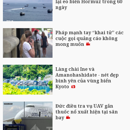
lại eo biển Hormuz trong 60
ngày
Pháp mạnh tay “khai tử” các
cuộc gọi quảng cáo không
mong muốn
Làng chài Ine và
Amanohashidate - nét đẹp
bình yên của vùng biển
Kyoto
Đức điều tra vụ UAV gắn
thuốc nổ xuất hiện tại sân
bay