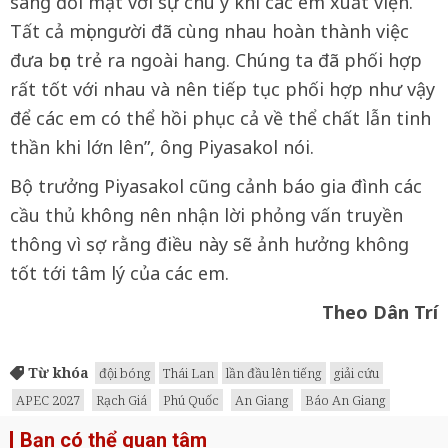
sàng đối mặt với sự chú ý khi các em xuất viện.
Tất cả mọi người đã cùng nhau hoàn thành việc
đưa bọn trẻ ra ngoài hang. Chúng ta đã phối hợp
rất tốt với nhau và nên tiếp tục phối hợp như vậy
để các em có thể hồi phục cả về thể chất lẫn tinh
thần khi lớn lên”, ông Piyasakol nói.
Bộ trưởng Piyasakol cũng cảnh báo gia đình các
cầu thủ không nên nhận lời phỏng vấn truyền
thông vì sợ rằng điều này sẽ ảnh hưởng không
tốt tới tâm lý của các em.
Theo Dân Trí
Từ khóa
đội bóng
Thái Lan
lần đầu lên tiếng
giải cứu
APEC 2027
Rạch Giá
Phú Quốc
An Giang
Báo An Giang
Bạn có thể quan tâm