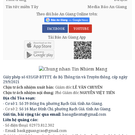
Tin tức miền Tây
Media Báo An Giang
Theo dõi báo An Giang Online trên:
FACEBOOK
YOUTUBE
Tải Báo An Giang App
Giấy phép số 635/GP-BTTTT, do Bộ Thông tin và Truyền thông, cấp ngày
29/9/2021
Chịu trách nhiệm xuất bản:
Giám đốc
LÊ VĂN CHUYỂN
Chịu trách nhiệm nội dung:
Phó Giám đốc
NGUYỄN VIỆT TIẾN
Địa chỉ Tòa soạn:
- Cơ sở 1: Số 39 Đống Đa, phường Rạch Giá, tỉnh An Giang.
- Cơ sở 2:
Số 16 Mạc Đĩnh Chi, phường Rạch Giá, tỉnh An Giang.
Gửi tin, bài cộng tác qua email:
baoagdientu@gmail.com
Liên hệ quảng cáo:
- Số điện thoại: 02973.812.302
- Email:
baokgquangcao@gmail.com