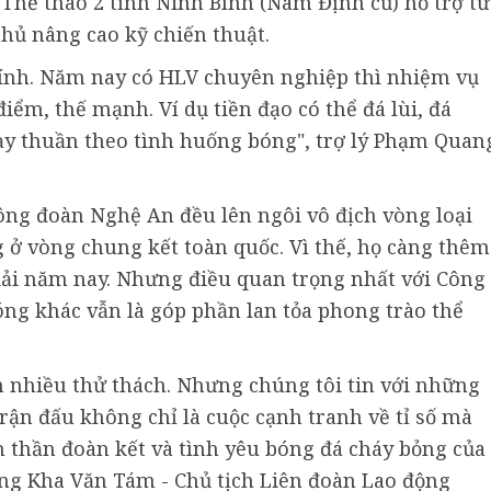
hể thao 2 tỉnh Ninh Bình (Nam Định cũ) hỗ trợ từ
hủ nâng cao kỹ chiến thuật.
hính. Năm nay có HLV chuyên nghiệp thì nhiệm vụ
iểm, thế mạnh. Ví dụ tiền đạo có thể đá lùi, đá
ạy thuần theo tình huống bóng", trợ lý Phạm Quan
Công đoàn Nghệ An đều lên ngôi vô địch vòng loại
ở vòng chung kết toàn quốc. Vì thế, họ càng thêm
iải năm nay. Nhưng điều quan trọng nhất với Công
ng khác vẫn là góp phần lan tỏa phong trào thể
òn nhiều thử thách. Nhưng chúng tôi tin với những
rận đấu không chỉ là cuộc cạnh tranh về tỉ số mà
nh thần đoàn kết và tình yêu bóng đá cháy bỏng của
ng Kha Văn Tám - Chủ tịch Liên đoàn Lao động