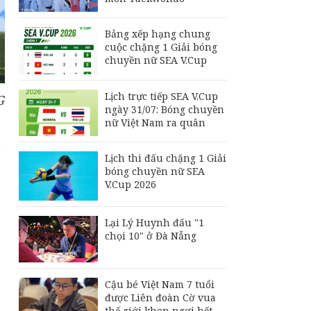
thắng thuyết phục
Indonesia, vươn lên
dẫn đầu bảng A
Bảng xếp hạng chung
Bảng xếp hạng chung
cuộc chặng 1 Giải bóng
cuộc chặng 1 Giải
chuyền nữ SEA V.Cup
bóng chuyền nữ SEA
V.Cup
Lịch trực tiếp SEA V.Cup
G
Lịch thi đấu chặng 2
ngày 31/07: Bóng chuyền
Giải bóng chuyền nữ
nữ Việt Nam ra quân
SEA V.Cup 2026
n
Lịch thi đấu chặng 1 Giải
bóng chuyền nữ SEA
V.Cup 2026
Lại Lý Huynh đấu "1
chọi 10" ở Đà Nẵng
Cậu bé Việt Nam 7 tuổi
được Liên đoàn Cờ vua
thế giới khen ngợi hết