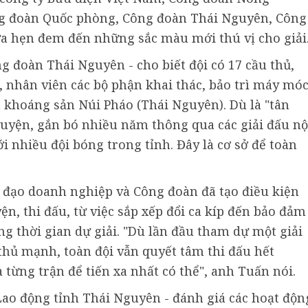
ng đoàn Quốc phòng, Công đoàn Thái Nguyên, Công
ứa hẹn đem đến những sắc màu mới thú vị cho giải
g đoàn Thái Nguyên - cho biết đội có 17 cầu thủ,
, nhân viên các bộ phận khai thác, bảo trì máy mó
 khoáng sản Núi Pháo (Thái Nguyên). Dù là "tân
luyện, gắn bó nhiều năm thông qua các giải đấu nộ
i nhiều đội bóng trong tỉnh. Đây là cơ sở để toàn
h đạo doanh nghiệp và Công đoàn đã tạo điều kiện
yện, thi đấu, từ việc sắp xếp đổi ca kíp đến bảo đảm
g thời gian dự giải. "Dù lần đầu tham dự một giải
thủ mạnh, toàn đội vẫn quyết tâm thi đấu hết
từng trận để tiến xa nhất có thể", anh Tuấn nói.
 Lao động tỉnh Thái Nguyên - đánh giá các hoạt độn