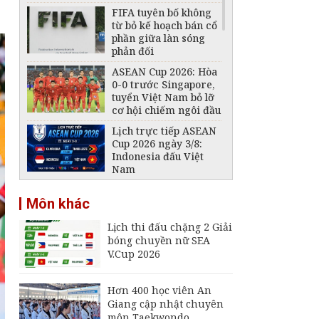
FIFA tuyên bố không
từ bỏ kế hoạch bán cổ
phần giữa làn sóng
phản đối
ASEAN Cup 2026: Hòa
0-0 trước Singapore,
tuyển Việt Nam bỏ lỡ
cơ hội chiếm ngôi đầu
Lịch trực tiếp ASEAN
Cup 2026 ngày 3/8:
Indonesia đấu Việt
Nam
Đội tuyển Futsal Việt
Môn khác
Nam gây bất ngờ
trước đội xếp hạng 7
Lịch thi đấu chặng 2 Giải
thế giới
bóng chuyền nữ SEA
VFF tiếp tục bán vé
V.Cup 2026
trận Việt Nam -
Campuchia trên sân
Mỹ Đình
Hơn 400 học viên An
Giang cập nhật chuyên
Đội tuyển Việt Nam
môn Taekwondo