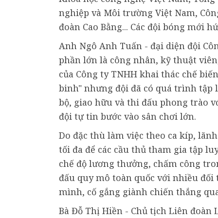
nghiệp và Môi trường Việt Nam, Cô
đoàn Cao Bằng... Các đội bóng mới h
Anh Ngô Anh Tuấn - đại diện đội Côn
phần lớn là công nhân, kỹ thuật viên
của Công ty TNHH khai thác chế biến
binh" nhưng đội đã có quá trình tập 
bộ, giao hữu và thi đấu phong trào vớ
đội tự tin bước vào sân chơi lớn.
Do đặc thù làm việc theo ca kíp, lãn
tối đa để các cầu thủ tham gia tập lu
chế độ lương thưởng, chấm công tron
đấu quy mô toàn quốc với nhiều đối 
mình, cố gắng giành chiến thắng qua 
Bà Đỗ Thị Hiền - Chủ tịch Liên đoàn