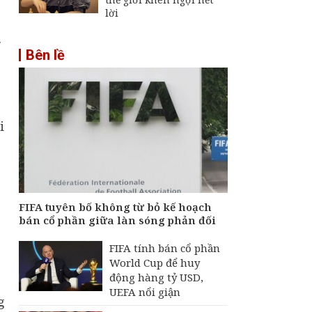
lời
.
Bên lề
c
i
FIFA tuyên bố không từ bỏ kế hoạch
bán cổ phần giữa làn sóng phản đối
FIFA tính bán cổ phần
World Cup để huy
động hàng tỷ USD,
UEFA nổi giận
g