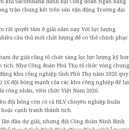
Nam khi Sacombank đánh bại Công đoàn Ngân hàng
rong trận chung kết trên sân vận động Trường đại
 rất quyết tâm ở giải năm nay. Với lực lượng
hiều cầu thủ mới chất lượng để có thể chinh phục
am dự giải cũng tổ chức sàng lọc lực lượng kỹ hơ
nh tích. Như Công đoàn Phú Thọ tổ chức vòng chun
 động khu công nghiệp tỉnh Phú Thọ năm 2026 quy
ừ 16 đội bóng mạnh của các khu công nghiệp để lự
đá công nhân, viên chức Việt Nam 2026.
iều đội bóng còn có cả HLV chuyên nghiệp huấn
 hoặc cạnh tranh thành tích.
i lần đầu dự giải, nhưng đội Công đoàn Ninh Bình