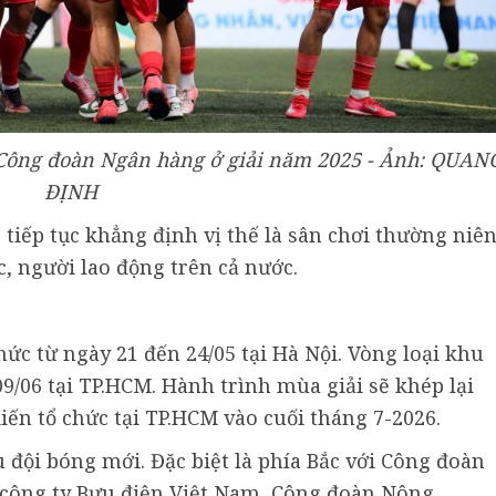
 Công đoàn Ngân hàng ở giải năm 2025 - Ảnh: QUAN
ĐỊNH
 tiếp tục khẳng định vị thế là sân chơi thường niê
c, người lao động trên cả nước.
hức từ ngày 21 đến 24/05 tại Hà Nội. Vòng loại khu
9/06 tại TP.HCM. Hành trình mùa giải sẽ khép lại
ến tổ chức tại TP.HCM vào cuối tháng 7-2026.
 đội bóng mới. Đặc biệt là phía Bắc với Công đoàn
công ty Bưu điện Việt Nam, Công đoàn Nông