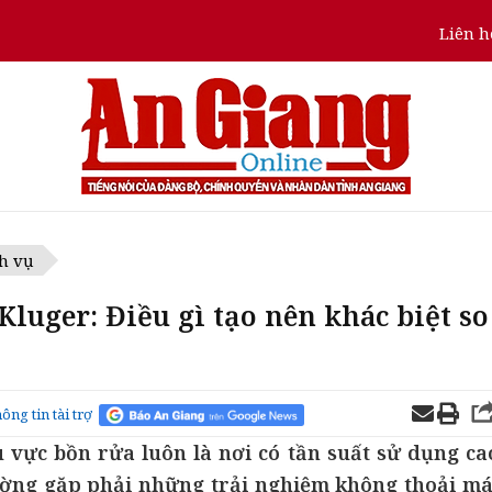
Liên h
h vụ
Kluger: Điều gì tạo nên khác biệt so
ông tin tài trợ
 vực bồn rửa luôn là nơi có tần suất sử dụng ca
hường gặp phải những trải nghiệm không thoải má