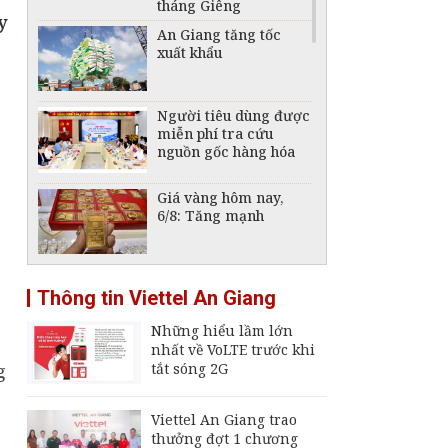
tháng Giêng
y
An Giang tăng tốc
xuất khẩu
Người tiêu dùng được
miễn phí tra cứu
nguồn gốc hàng hóa
Giá vàng hôm nay,
6/8: Tăng mạnh
Tái cấu trúc ngành
Thông tin Viettel An Giang
đóng tàu, phát triển
công nghiệp hàng hải
Những hiểu lầm lớn
quốc gia
nhất về VoLTE trước khi
Giá xăng, dầu hôm
g
tắt sóng 2G
nay 2/8: Giá dầu thế
giới trong tuần liên
tục đổi chiều
Viettel An Giang trao
thưởng đợt 1 chương
Thu hút FDI chất