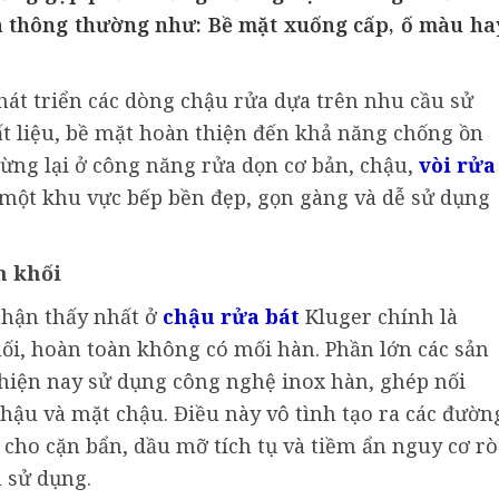
a thông thường như: Bề mặt xuống cấp, ố màu ha
hát triển các dòng chậu rửa dựa trên nhu cầu sử
hất liệu, bề mặt hoàn thiện đến khả năng chống ồn
dừng lại ở công năng rửa dọn cơ bản, chậu,
vòi rửa
một khu vực bếp bền đẹp, gọn gàng và dễ sử dụng
n khối
nhận thấy nhất ở
chậu rửa bát
Kluger chính là
ối, hoàn toàn không có mối hàn. Phần lớn các sản
hiện nay sử dụng công nghệ inox hàn, ghép nối
hậu và mặt chậu. Điều này vô tình tạo ra các đườn
g cho cặn bẩn, dầu mỡ tích tụ và tiềm ẩn nguy cơ rò
m sử dụng.