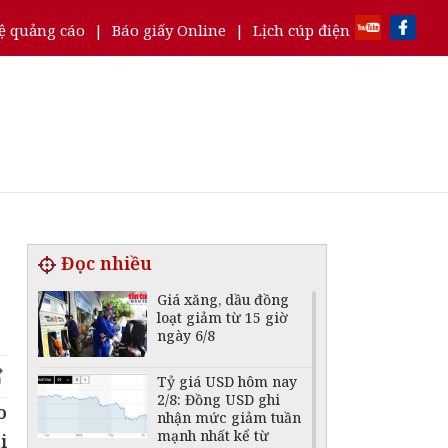
ệ quảng cáo
|
Báo giấy Online
|
Lịch cúp điện
Đọc nhiều
Giá xăng, dầu đồng
loạt giảm từ 15 giờ
ngày 6/8
Tỷ giá USD hôm nay
2/8: Đồng USD ghi
o
nhận mức giảm tuần
mạnh nhất kể từ
i