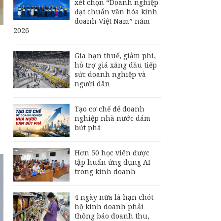
xét chọn “Doanh nghiệp
đạt chuẩn văn hóa kinh
doanh Việt Nam” năm
2026
Gia hạn thuế, giảm phí,
hỗ trợ giá xăng dầu tiếp
sức doanh nghiệp và
người dân
Tạo cơ chế để doanh
nghiệp nhà nước dám
bứt phá
Hơn 50 học viên được
tập huấn ứng dụng AI
trong kinh doanh
4 ngày nữa là hạn chót
hộ kinh doanh phải
thông báo doanh thu,