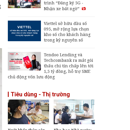
trình “Đăng ký 5G -
lượng cao: Đòn bẩy
g
Nhận xe bất ngờ”
cho mục tiêu tăng
trưởng hai con số
Giá vàng hôm nay 2/8:
Viettel sở hữu đầu số
Quay đầu giảm
095, mở rộng lựa chọn
kho số cho khách hàng
trong kỷ nguyên số
Giá xăng, dầu hôm
nay, 6/8: Biến động
Tendoo Lending và
trái chiều do kỳ vọng
Techcombank ra mắt gói
nối lại vận tải qua eo
thấu chi tín chấp lên tới
biển Hormuz
1,5 tỷ đồng, hỗ trợ SME
chủ động vốn lưu động
Tiêu dùng - Thị trường