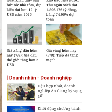
Xuất khẩu thủy sản
Kho bạc Nhà nước:
bứt tốc nhờ tôm, dự
Thu ngân sách đạt
kiến đạt hơn 12 tỷ
1.896.176 tỷ đồng,
USD năm 2026
bằng 74,96% dự
toán
Giá xăng dầu hôm
Giá vàng hôm nay
nay (7/8): Giá dầu
(7/8): Tiếp đà tăng
thế giới tăng hơn 3
mạnh
USD
Doanh nhân - Doanh nghiệp
Hậu hợp nhất, doanh
nghiệp An Giang kỳ vọng
gì?
Khởi động chương trình