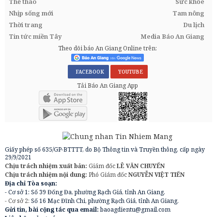
Thể thao
Sức khỏe
Nhịp sống mới
Tam nông
Thời trang
Du lịch
Tin tức miền Tây
Media Báo An Giang
Theo dõi báo An Giang Online trên:
FACEBOOK
YOUTUBE
Tải Báo An Giang App
Giấy phép số 635/GP-BTTTT, do Bộ Thông tin và Truyền thông, cấp ngày
29/9/2021
Chịu trách nhiệm xuất bản:
Giám đốc
LÊ VĂN CHUYỂN
Chịu trách nhiệm nội dung:
Phó Giám đốc
NGUYỄN VIỆT TIẾN
Địa chỉ Tòa soạn:
- Cơ sở 1: Số 39 Đống Đa, phường Rạch Giá, tỉnh An Giang.
- Cơ sở 2:
Số 16 Mạc Đĩnh Chi, phường Rạch Giá, tỉnh An Giang.
Gửi tin, bài cộng tác qua email:
baoagdientu@gmail.com