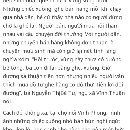
nếp sinh hoạt quen thuộc vùng sông nước.
Những chiếc xuồng, ghe bán hàng mỗi khi chạy
qua nhà dân, hễ cứ thấy nhà nào có người đứng
chờ là ghé lại. Người bán, người mua hỏi thăm
nhau vài câu chuyện đời thường. Với người dân,
những chuyến bán hàng không đơn thuần là
chuyện mưu sinh mà còn giữ lại nét tình làng
nghĩa xóm. “Hồi trước, vùng này chưa có đường
bê tông, bà con đi lại bằng ghe, xuồng. Giờ
đường sá thuận tiện hơn nhưng nhiều người vẫn
thích mua đồ từ ghe hàng có đủ thứ, tiện lợi đôi
đường”, bà Nguyễn Thị Bé Tư, ngụ xã Vĩnh Thuận
nói.
Cách đó không xa, tại chợ nổi Vĩnh Phong, hình
ảnh những chiếc xuồng nhỏ bán bún nghi ngút
khói, len lỏi bên cạnh ghe hàng tạo nên một bức