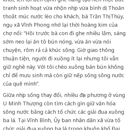
tranh sinh hoạt vừa nhộn nhịp vừa bình dị. Thoăn
thoắt múc nước lèo cho khách, bà Trần Thị Thùy,
ngụ xã Vĩnh Phong nhớ lại thời hoàng kim của
chợ nổi: “Hồi trước bà con đi ghe nhiều lắm, sáng
sớm neo lại ăn tô bún nóng, vừa ăn vừa nói
chuyện, rôm rả cả khúc sông. Giờ giao thông
thuận tiện, người đi xuồng ít lại nhưng tôi vẫn
giữ nghề này. Với tôi chèo xuồng bán bún không
chỉ để mưu sinh mà còn giữ nếp sống sông nước
của quê mình”.
Giữa nhịp sống thay đổi, nhiều địa phương ở vùng
U Minh Thượng còn tìm cách gìn giữ văn hóa
sông nước bằng cách tổ chức các giải đua xuồng
ba lá. Tại Vĩnh Bình, Ủy ban nhân dân xã vừa tổ
chức giải đua xuồng ba lá trong khuôn khổ Đại