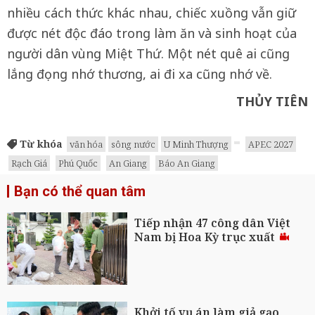
nhiều cách thức khác nhau, chiếc xuồng vẫn giữ
được nét độc đáo trong làm ăn và sinh hoạt của
người dân vùng Miệt Thứ. Một nét quê ai cũng
lắng đọng nhớ thương, ai đi xa cũng nhớ về.
THỦY TIÊN
Từ khóa
văn hóa
sông nước
U Minh Thượng
APEC 2027
Rạch Giá
Phú Quốc
An Giang
Báo An Giang
Bạn có thể quan tâm
Tiếp nhận 47 công dân Việt
Nam bị Hoa Kỳ trục xuất
Khởi tố vụ án làm giả gạo