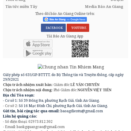
Tin tức miền Tây
Media Báo An Giang
Theo dõi báo An Giang Online trên:
FACEBOOK
YOUTUBE
Tải Báo An Giang App
Giấy phép số 635/GP-BTTTT, do Bộ Thông tin và Truyền thông, cấp ngày
29/9/2021
Chịu trách nhiệm xuất bản:
Giám đốc
LÊ VĂN CHUYỂN
Chịu trách nhiệm nội dung:
Phó Giám đốc
NGUYỄN VIỆT TIẾN
Địa chỉ Tòa soạn:
- Cơ sở 1: Số 39 Đống Đa, phường Rạch Giá, tỉnh An Giang.
- Cơ sở 2:
Số 16 Mạc Đĩnh Chi, phường Rạch Giá, tỉnh An Giang.
Gửi tin, bài cộng tác qua email:
baoagdientu@gmail.com
Liên hệ quảng cáo:
- Số điện thoại: 02973.812.302
- Email:
baokgquangcao@gmail.com