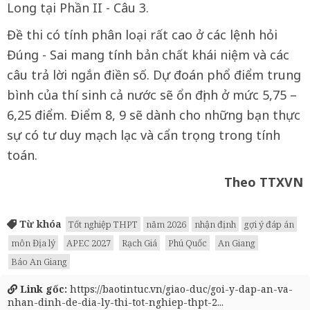
Long tại Phần II - Câu 3.
Đề thi có tính phân loại rất cao ở các lệnh hỏi
Đúng - Sai mang tính bản chất khái niệm và các
câu trả lời ngắn điền số. Dự đoán phổ điểm trung
bình của thí sinh cả nước sẽ ổn định ở mức 5,75 –
6,25 điểm. Điểm 8, 9 sẽ dành cho những bạn thực
sự có tư duy mạch lạc và cẩn trọng trong tính
toán.
Theo TTXVN
Từ khóa
Tốt nghiệp THPT
năm 2026
nhận định
gợi ý đáp án
môn Địa lý
APEC 2027
Rạch Giá
Phú Quốc
An Giang
Báo An Giang
Link gốc:
https://baotintuc.vn/giao-duc/goi-y-dap-an-va-
nhan-dinh-de-dia-ly-thi-tot-nghiep-thpt-2...