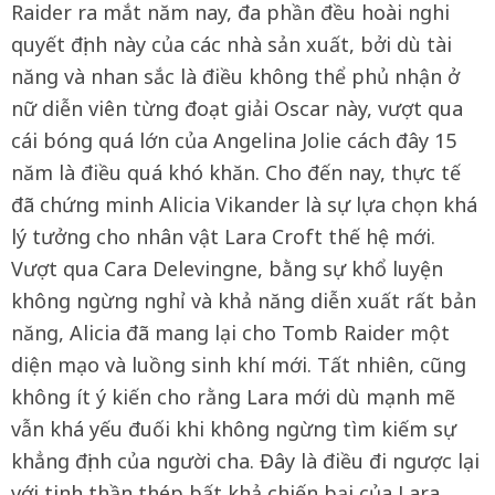
Raider ra mắt năm nay, đa phần đều hoài nghi
quyết định này của các nhà sản xuất, bởi dù tài
năng và nhan sắc là điều không thể phủ nhận ở
nữ diễn viên từng đoạt giải Oscar này, vượt qua
cái bóng quá lớn của Angelina Jolie cách đây 15
năm là điều quá khó khăn. Cho đến nay, thực tế
đã chứng minh Alicia Vikander là sự lựa chọn khá
lý tưởng cho nhân vật Lara Croft thế hệ mới.
Vượt qua Cara Delevingne, bằng sự khổ luyện
không ngừng nghỉ và khả năng diễn xuất rất bản
năng, Alicia đã mang lại cho Tomb Raider một
diện mạo và luồng sinh khí mới. Tất nhiên, cũng
không ít ý kiến cho rằng Lara mới dù mạnh mẽ
vẫn khá yếu đuối khi không ngừng tìm kiếm sự
khẳng định của người cha. Đây là điều đi ngược lại
với tinh thần thép bất khả chiến bại của Lara