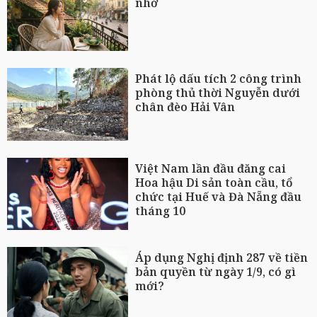
nhớ
Phát lộ dấu tích 2 công trình
phòng thủ thời Nguyễn dưới
chân đèo Hải Vân
Việt Nam lần đầu đăng cai
Hoa hậu Di sản toàn cầu, tổ
chức tại Huế và Đà Nẵng đầu
tháng 10
Áp dụng Nghị định 287 về tiền
bản quyền từ ngày 1/9, có gì
mới?