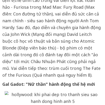
định vị thế đỉnh cao trong vai diễn lột xác hoàn
hảo - Furiosa trong Mad Max: Fury Road (Max
điên: Con đường tử thần), vai diễn đủ sức cân cả
nam chính - siêu sao hành động người Anh Tom
Hardy. Sau đó, đạo diễn và chuyên gia hành động
của John Wick (Mạng đổi mạng) David Leitch
buộc cô học võ thuật và bắn súng cho Atomic
Blonde (Điệp viên báo thù) - bộ phim có một
cảnh dài trong đó cô đánh tay đôi một cách "ảo
diệu" tới mức Châu Nhuận Phát cũng phải ngả
mũ. Vai diễn tiếp theo: trùm cuối trong The Fate
of the Furious (Quá nhanh quá nguy hiểm 8).
Gal Gadot: "Nữ thần" hành động thế hệ mới