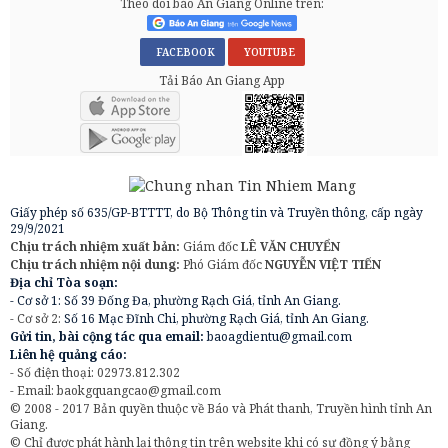
Theo dõi báo An Giang Online trên:
FACEBOOK
YOUTUBE
Tải Báo An Giang App
Giấy phép số 635/GP-BTTTT, do Bộ Thông tin và Truyền thông, cấp ngày
29/9/2021
Chịu trách nhiệm xuất bản:
Giám đốc
LÊ VĂN CHUYỂN
Chịu trách nhiệm nội dung:
Phó Giám đốc
NGUYỄN VIỆT TIẾN
Địa chỉ Tòa soạn:
- Cơ sở 1: Số 39 Đống Đa, phường Rạch Giá, tỉnh An Giang.
- Cơ sở 2:
Số 16 Mạc Đĩnh Chi, phường Rạch Giá, tỉnh An Giang.
Gửi tin, bài cộng tác qua email:
baoagdientu@gmail.com
Liên hệ quảng cáo:
- Số điện thoại: 02973.812.302
- Email:
baokgquangcao@gmail.com
© 2008 - 2017 Bản quyền thuộc về Báo và Phát thanh, Truyền hình tỉnh An
Giang.
© Chỉ được phát hành lại thông tin trên website khi có sự đồng ý bằng