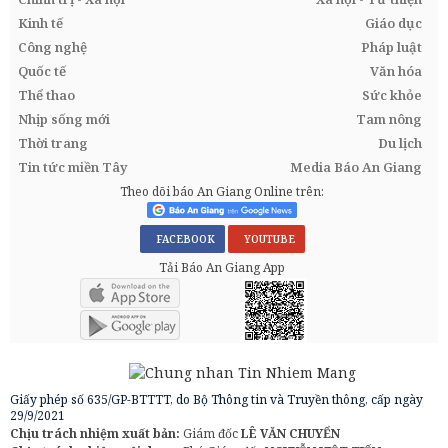
Kinh tế
Giáo dục
Công nghệ
Pháp luật
Quốc tế
Văn hóa
Thể thao
Sức khỏe
Nhịp sống mới
Tam nông
Thời trang
Du lịch
Tin tức miền Tây
Media Báo An Giang
Theo dõi báo An Giang Online trên:
FACEBOOK
YOUTUBE
Tải Báo An Giang App
Giấy phép số 635/GP-BTTTT, do Bộ Thông tin và Truyền thông, cấp ngày
29/9/2021
Chịu trách nhiệm xuất bản:
Giám đốc
LÊ VĂN CHUYỂN