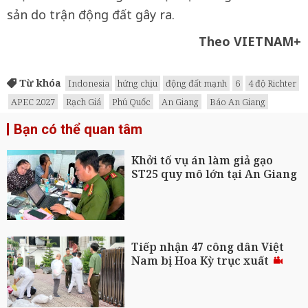
sản do trận động đất gây ra.
Theo VIETNAM+
Từ khóa
Indonesia
hứng chịu
động đất mạnh
6
4 độ Richter
APEC 2027
Rạch Giá
Phú Quốc
An Giang
Báo An Giang
Bạn có thể quan tâm
Khởi tố vụ án làm giả gạo
ST25 quy mô lớn tại An Giang
Tiếp nhận 47 công dân Việt
Nam bị Hoa Kỳ trục xuất