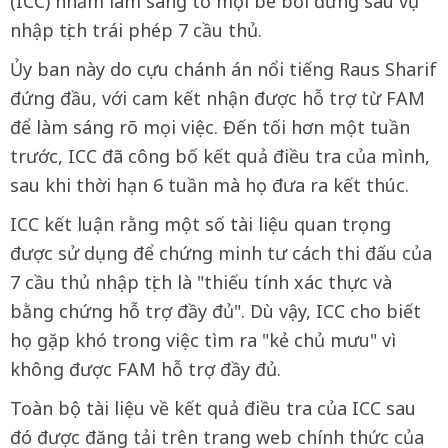
(ICC) nhằm làm sáng tỏ mọi bê bối đứng sau vụ
nhập tịch trái phép 7 cầu thủ.
Ủy ban này do cựu chánh án nổi tiếng Raus Sharif
đứng đầu, với cam kết nhận được hỗ trợ từ FAM
để làm sáng rõ mọi việc. Đến tối hơn một tuần
trước, ICC đã công bố kết quả điều tra của mình,
sau khi thời hạn 6 tuần mà họ đưa ra kết thúc.
ICC kết luận rằng một số tài liệu quan trọng
được sử dụng để chứng minh tư cách thi đấu của
7 cầu thủ nhập tịch là "thiếu tính xác thực và
bằng chứng hỗ trợ đầy đủ". Dù vậy, ICC cho biết
họ gặp khó trong việc tìm ra "kẻ chủ mưu" vì
không được FAM hỗ trợ đầy đủ.
Toàn bộ tài liệu về kết quả điều tra của ICC sau
đó được đăng tải trên trang web chính thức của