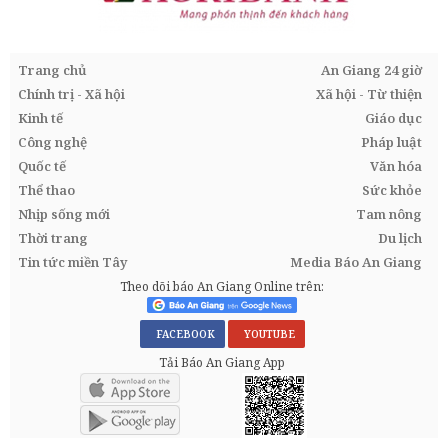
Trang chủ
An Giang 24 giờ
Chính trị - Xã hội
Xã hội - Từ thiện
Kinh tế
Giáo dục
Công nghệ
Pháp luật
Quốc tế
Văn hóa
Thể thao
Sức khỏe
Nhịp sống mới
Tam nông
Thời trang
Du lịch
Tin tức miền Tây
Media Báo An Giang
Theo dõi báo An Giang Online trên:
FACEBOOK
YOUTUBE
Tải Báo An Giang App