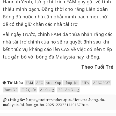
Hannah Yeoh, từng chỉ trích FAM gay gắt về tính
thiếu minh bạch. Đồng thời cho rằng Liên đoàn
Bóng đá nước nhà cần phải minh bạch mọi thứ
để có thể giữ chân các nhà tài trợ.
Vài ngày trước, chính FAM đã thừa nhận rằng các
nhà tài trợ chính của họ sẽ ra quyết định sau khi
kết thúc vụ kháng cáo lên CAS về việc có nên tiếp
tục gắn bó với bóng đá Malaysia hay không.
Theo Tuổi Trẻ
Từ khóa
FAM
AFC
Asian Cup
nhập tịch
FIFA
APEC 2027
Rạch Giá
Phú Quốc
An Giang
Báo An Giang
Link gốc:
https://tuoitre.vn/ket-qua-dieu-tra-bong-da-
malaysia-bi-fam-go-bo-20251223221449137.htm