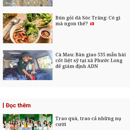
Bún gỏi dà Sóc Trăng: Có gì
mà ngon thế?
Cà Mau: Bàn giao 535 mẫu hài
cốt liệt sỹ tại xã Phước Long
để giám định ADN
Đọc thêm
Trao quà, trao cả những nụ
cười