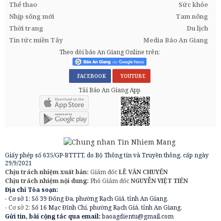
Thể thao
Sức khỏe
Nhịp sống mới
Tam nông
Thời trang
Du lịch
Tin tức miền Tây
Media Báo An Giang
Theo dõi báo An Giang Online trên:
FACEBOOK
YOUTUBE
Tải Báo An Giang App
Giấy phép số 635/GP-BTTTT, do Bộ Thông tin và Truyền thông, cấp ngày
29/9/2021
Chịu trách nhiệm xuất bản:
Giám đốc
LÊ VĂN CHUYỂN
Chịu trách nhiệm nội dung:
Phó Giám đốc
NGUYỄN VIỆT TIẾN
Địa chỉ Tòa soạn:
- Cơ sở 1: Số 39 Đống Đa, phường Rạch Giá, tỉnh An Giang.
- Cơ sở 2:
Số 16 Mạc Đĩnh Chi, phường Rạch Giá, tỉnh An Giang.
Gửi tin, bài cộng tác qua email:
baoagdientu@gmail.com