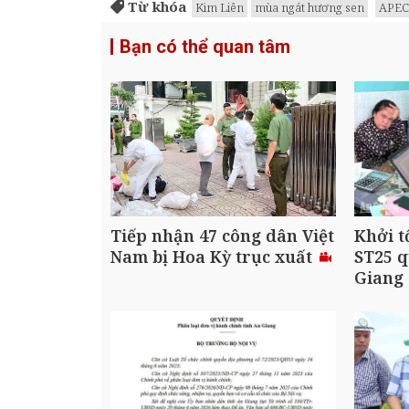
Từ khóa
Kim Liên
mùa ngát hương sen
APEC
Bạn có thể quan tâm
Tiếp nhận 47 công dân Việt
Khởi t
Nam bị Hoa Kỳ trục xuất
ST25 q
Giang