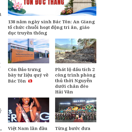
Từng bước đưa văn
hóa trở thành động
lực phát triển đất
n
nước
138 năm ngày sinh Bác Tôn: An Giang
Áp dụng Nghị định
tổ chức chuỗi hoạt động tri ân, giáo
287 về tiền bản quyền
dục truyền thống
từ ngày 1/9, có gì
mới?
Việt Nam lần đầu
đăng cai Hoa hậu Di
sản toàn cầu, tổ chức
í
tại Huế và Đà Nẵng
Côn Đảo trưng
Phát lộ dấu tích 2
đầu tháng 10
bày tư liệu quý về
công trình phòng
thủ thời Nguyễn
Bác Tôn
dưới chân đèo
Hải Vân
ỷ
,
Việt Nam lần đầu
Từng bước đưa