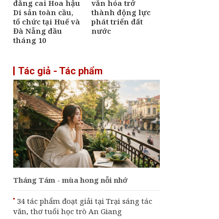
đăng cai Hoa hậu
văn hóa trở
Di sản toàn cầu,
thành động lực
tổ chức tại Huế và
phát triển đất
Đà Nẵng đầu
nước
tháng 10
Tác giả - Tác phẩm
g
Tháng Tám - mùa hong nỗi nhớ
34 tác phẩm đoạt giải tại Trại sáng tác
,
văn, thơ tuổi học trò An Giang