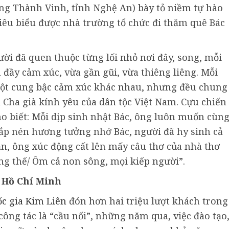
ng Thành Vinh, tỉnh Nghệ An) bày tỏ niềm tự hào
tiêu biểu được nhà trường tổ chức đi thăm quê Bác
ười đã quen thuộc từng lối nhỏ nơi đây, song, mỗi
 đầy cảm xúc, vừa gần gũi, vừa thiêng liêng. Mỗi
ột cung bậc cảm xúc khác nhau, nhưng đều chung
vị Cha già kính yêu của dân tộc Việt Nam. Cựu chiến
o biết: Mỗi dịp sinh nhật Bác, ông luôn muốn cùn
hắp nén hương tưởng nhớ Bác, người đã hy sinh cả
n, ông xúc động cất lên mấy câu thơ của nhà thơ
ông thế/ Ôm cả non sông, mọi kiếp người”.
h Hồ Chí Minh
ốc gia Kim Liên
đón hơn hai triệu lượt khách trong
công tác là “cầu nối”, những năm qua, việc đào tạo