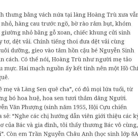
nh thưng bằng vách nứa tại làng Hoàng Trù xưa vẫ
nhỏ, hàng cau trước ngõ, bờ rào râm bụt, khóm
 giường nhỏ bằng gỗ xoan, chiếc khung cửi sinh
tơ, dệt vải. Chính tiếng thoi đưa dệt vải cùng
nuôi dưỡng, gieo vào tâm hồn cậu bé Nguyễn Sinh
ân cách. Có thể nói, Hoàng Trù như người mẹ tảo
u mực. Hai mạch nguồn ấy kết tinh nên một Hồ Ch
quê.
mẹ và Làng Sen quê cha”, có đủ mọi lứa tuổi, từ
ững bó hoa huệ, hoa sen tươi thắm dâng Người.
ễn Văn Phượng (sinh năm 1955, Hội Cựu chiến
a sẻ: “Nghe các chị hướng dẫn viên giới thiệu các k
hơ của Bác và gia đình, tôi thấy thương Bác vô cùng,
i”. Còn em Trần Nguyễn Châu Anh (học sinh lớp 8A