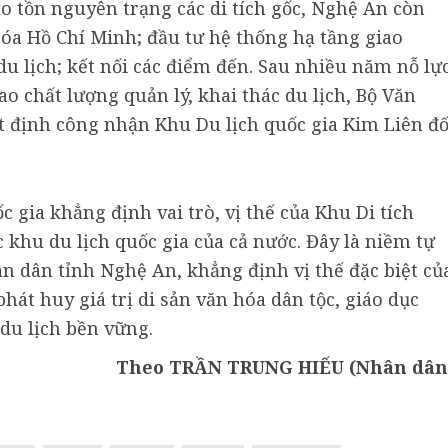
o tồn nguyên trạng các di tích gốc, Nghệ An còn
óa Hồ Chí Minh; đầu tư hệ thống hạ tầng giao
du lịch; kết nối các điểm đến. Sau nhiều năm nỗ lự
ao chất lượng quản lý, khai thác du lịch, Bộ Văn
ết định công nhận Khu Du lịch quốc gia Kim Liên đố
 gia khẳng định vai trò, vị thế của Khu Di tích
 khu du lịch quốc gia của cả nước. Đây là niềm tự
n dân tỉnh Nghệ An, khẳng định vị thế đặc biệt củ
át huy giá trị di sản văn hóa dân tộc, giáo dục
du lịch bền vững.
Theo TRẦN TRUNG HIẾU (Nhân dân