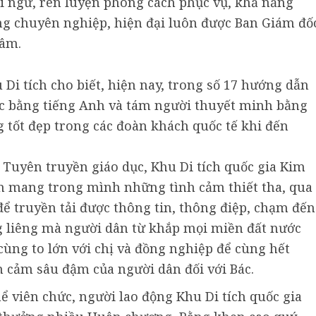
i ngữ, rèn luyện phong cách phục vụ, khả năng
ớng chuyên nghiệp, hiện đại luôn được Ban Giám đố
tâm.
i tích cho biết, hiện nay, trong số 17 hướng dẫn
c bằng tiếng Anh và tám người thuyết minh bằng
ng tốt đẹp trong các đoàn khách quốc tế khi đến
Tuyên truyền giáo dục, Khu Di tích quốc gia Kim
ôn mang trong mình những tình cảm thiết tha, qua
để truyền tải được thông tin, thông điệp, chạm đến
g liêng mà người dân từ khắp mọi miền đất nước
cùng to lớn với chị và đồng nghiệp để cùng hết
ình cảm sâu đậm của người dân đối với Bác.
hể viên chức, người lao động Khu Di tích quốc gia