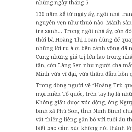
những ngày tháng 5.
136 năm kể từ ngày ấy, ngôi nhà tra
nguyên vẹn như thuở nào. Mảnh sân 
tre xanh… Trong ngôi nhà ấy, còn đó
thời bà Hoàng Thị Loan dùng để quay 
những lời ru à ơi bên cánh võng đã 
Cung những giá trị lớn lao trong nh
tần, còn Làng Sen như người cha mẫ
Minh vừa vĩ đại, vừa thấm đẫm hồn 
Trong dòng người về “Hoàng Trù quê 
mọi miền Tổ quốc, trên tay họ là nh
Không giấu được xúc động, ông Nguy
binh xã Phú Sơn, tỉnh Ninh Bình) chi
vật thiêng liêng gắn bó với tuổi ấu t
biết bao cảm xúc không nói thành lờ