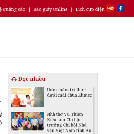
ệ quảng cáo
|
Báo giấy Online
|
Lịch cúp điện
Đọc nhiều
Ươm mầm tri thức
dưới mái chùa Khmer
ệ
Nhà thơ Vũ Thiên
Kiều làm Chi hội
ồ
trưởng Chi hội Nhà
văn Việt Nam tỉnh An