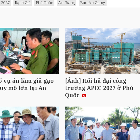
 2027
Rạch Giá
Phú Quốc
An Giang
Báo An Giang
ố vụ án làm giả gạo
[Ảnh] Hối hả đại công
uy mô lớn tại An
trường APEC 2027 ở Phú
Quốc