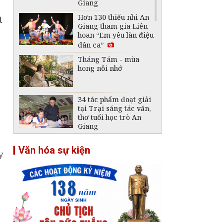
Giang
Hơn 130 thiếu nhi An
Giang tham gia Liên
hoan “Em yêu làn điệu
dân ca”
Tháng Tám - mùa
hong nỗi nhớ
34 tác phẩm đoạt giải
tại Trại sáng tác văn,
thơ tuổi học trò An
Giang
Phát lộ dấu tích 2
Văn hóa sự kiện
công trình phòng thủ
y
thời Nguyễn dưới
chân đèo Hải Vân
Tháp Nhạn Đắk Lắk -
Tháp cổ cất giữ nền
văn hóa Chăm đặc sắc