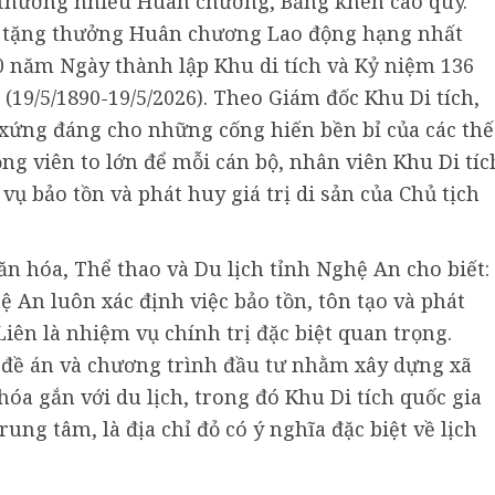
thưởng nhiều Huân chương, Bằng khen cao quý.
ớc tặng thưởng Huân chương Lao động hạng nhất
70 năm Ngày thành lập Khu di tích và Kỷ niệm 136
19/5/1890-19/5/2026). Theo Giám đốc Khu Di tích,
xứng đáng cho những cống hiến bền bỉ của các thế
ộng viên to lớn để mỗi cán bộ, nhân viên Khu Di tíc
vụ bảo tồn và phát huy giá trị di sản của Chủ tịch
n hóa, Thể thao và Du lịch tỉnh Nghệ An cho biết:
 An luôn xác định việc bảo tồn, tôn tạo và phát
Liên là nhiệm vụ chính trị đặc biệt quan trọng.
 đề án và chương trình đầu tư nhằm xây dựng xã
óa gắn với du lịch, trong đó Khu Di tích quốc gia
ung tâm, là địa chỉ đỏ có ý nghĩa đặc biệt về lịch