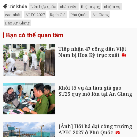
Từ khóa
Liên hợp quốc
nhân viên
thiệt mạng
nhiệm vụ
cao nhất
APEC 2027
Rạch Giá
Phú Quốc
An Giang
Báo An Giang
Bạn có thể quan tâm
Tiếp nhận 47 công dân Việt
Nam bị Hoa Kỳ trục xuất
Khởi tố vụ án làm giả gạo
ST25 quy mô lớn tại An Giang
[Ảnh] Hối hả đại công trường
APEC 2027 ở Phú Quốc