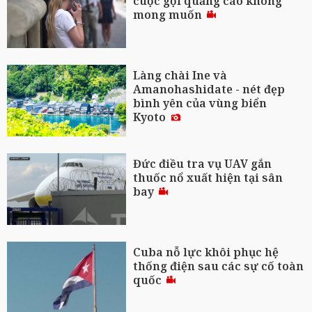
cuộc gọi quảng cáo không
mong muốn
Làng chài Ine và
Amanohashidate - nét đẹp
bình yên của vùng biển
Kyoto
Đức điều tra vụ UAV gắn
thuốc nổ xuất hiện tại sân
bay
Cuba nỗ lực khôi phục hệ
thống điện sau các sự cố toàn
quốc