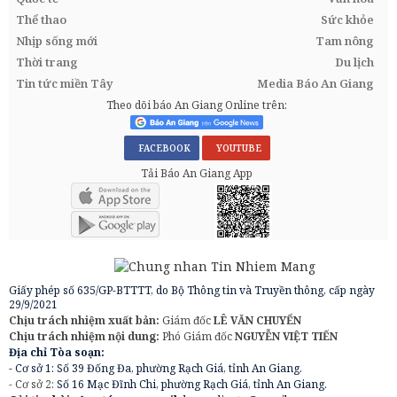
Thể thao
Sức khỏe
Nhịp sống mới
Tam nông
Thời trang
Du lịch
Tin tức miền Tây
Media Báo An Giang
Theo dõi báo An Giang Online trên:
FACEBOOK
YOUTUBE
Tải Báo An Giang App
Giấy phép số 635/GP-BTTTT, do Bộ Thông tin và Truyền thông, cấp ngày
29/9/2021
Chịu trách nhiệm xuất bản:
Giám đốc
LÊ VĂN CHUYỂN
Chịu trách nhiệm nội dung:
Phó Giám đốc
NGUYỄN VIỆT TIẾN
Địa chỉ Tòa soạn:
- Cơ sở 1: Số 39 Đống Đa, phường Rạch Giá, tỉnh An Giang.
- Cơ sở 2:
Số 16 Mạc Đĩnh Chi, phường Rạch Giá, tỉnh An Giang.