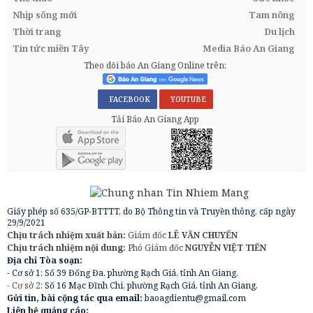
Nhịp sống mới
Tam nông
Thời trang
Du lịch
Tin tức miền Tây
Media Báo An Giang
Theo dõi báo An Giang Online trên:
FACEBOOK
YOUTUBE
Tải Báo An Giang App
Giấy phép số 635/GP-BTTTT, do Bộ Thông tin và Truyền thông, cấp ngày
29/9/2021
Chịu trách nhiệm xuất bản:
Giám đốc
LÊ VĂN CHUYỂN
Chịu trách nhiệm nội dung:
Phó Giám đốc
NGUYỄN VIỆT TIẾN
Địa chỉ Tòa soạn:
- Cơ sở 1: Số 39 Đống Đa, phường Rạch Giá, tỉnh An Giang.
- Cơ sở 2:
Số 16 Mạc Đĩnh Chi, phường Rạch Giá, tỉnh An Giang.
Gửi tin, bài cộng tác qua email:
baoagdientu@gmail.com
Liên hệ quảng cáo: