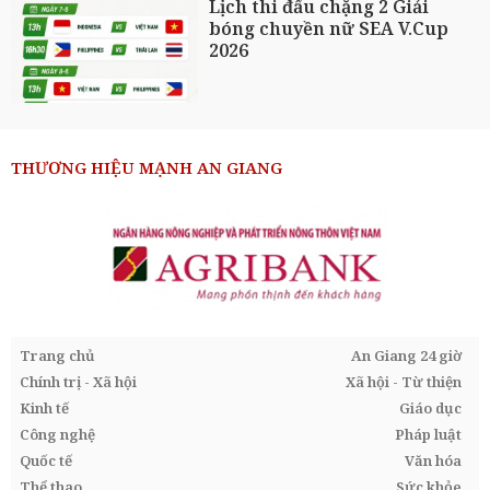
Lịch thi đấu chặng 2 Giải
bóng chuyền nữ SEA V.Cup
2026
THƯƠNG HIỆU MẠNH AN GIANG
Trang chủ
An Giang 24 giờ
Chính trị - Xã hội
Xã hội - Từ thiện
Kinh tế
Giáo dục
Công nghệ
Pháp luật
Quốc tế
Văn hóa
Thể thao
Sức khỏe