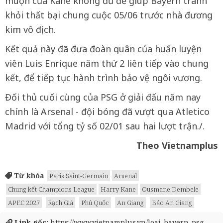
muộn của Kane không đủ để giúp Bayern tránh
khỏi thất bại chung cuộc 05/06 trước nhà đương
kim vô địch.
Kết quả này đã đưa đoàn quân của huấn luyện
viên Luis Enrique năm thứ 2 liên tiếp vào chung
kết, để tiếp tục hành trình bảo vệ ngôi vương.
Đối thủ cuối cùng của PSG ở giải đấu năm nay
chính là Arsenal - đội bóng đã vượt qua Atletico
Madrid với tổng tỷ số 02/01 sau hai lượt trận./.
Theo Vietnamplus
Từ khóa
Paris Saint-Germain
Arsenal
Chung kết Champions League
Harry Kane
Ousmane Dembele
APEC 2027
Rạch Giá
Phú Quốc
An Giang
Báo An Giang
Link gốc:
https://www.vietnamplus.vn/loai-bayern-psg-