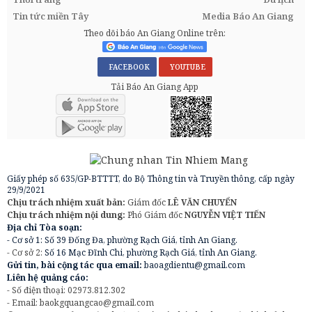
Tin tức miền Tây
Media Báo An Giang
Theo dõi báo An Giang Online trên:
FACEBOOK
YOUTUBE
Tải Báo An Giang App
Giấy phép số 635/GP-BTTTT, do Bộ Thông tin và Truyền thông, cấp ngày
29/9/2021
Chịu trách nhiệm xuất bản:
Giám đốc
LÊ VĂN CHUYỂN
Chịu trách nhiệm nội dung:
Phó Giám đốc
NGUYỄN VIỆT TIẾN
Địa chỉ Tòa soạn:
- Cơ sở 1: Số 39 Đống Đa, phường Rạch Giá, tỉnh An Giang.
- Cơ sở 2:
Số 16 Mạc Đĩnh Chi, phường Rạch Giá, tỉnh An Giang.
Gửi tin, bài cộng tác qua email:
baoagdientu@gmail.com
Liên hệ quảng cáo:
- Số điện thoại: 02973.812.302
- Email:
baokgquangcao@gmail.com