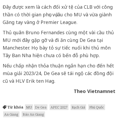
Đây được xem là cách đối xử tệ của CLB với công
thần có thời gian phục vụ lâu cho MU và vừa giành
Găng tay vàng ở Premier League.
Thủ quân Bruno Fernandes cùng một vài cầu thủ
MU mới đây gặp gỡ và đi ăn cùng De Gea tại
Manchester. Họ bày tỏ sự tiếc nuối khi thủ môn
Tây Ban Nha hiện chưa có bến đỗ phù hợp.
Nếu chấp nhận thỏa thuận ngắn hạn cho đến hết
mùa giải 2023/24, De Gea sẽ tái ngộ các đồng đội
cũ và HLV Erik ten Hag.
Theo Vietnamnet
Từ khóa
MU
De Gea
APEC 2027
Rạch Giá
Phú Quốc
An Giang
Báo An Giang