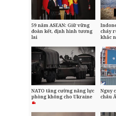
59 năm ASEAN: Giữ vững
Indone
đoàn kết, định hình tương
cháy 
lai
khắc 
NATO tăng cường năng lực
Nguy c
phòng không cho Ukraine
châu 