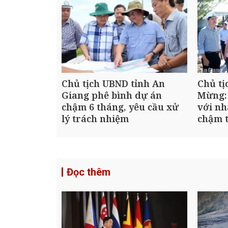
Chủ tịch UBND tỉnh An
Chủ tị
Giang phê bình dự án
Mừng:
chậm 6 tháng, yêu cầu xử
với nh
lý trách nhiệm
chậm t
Đọc thêm