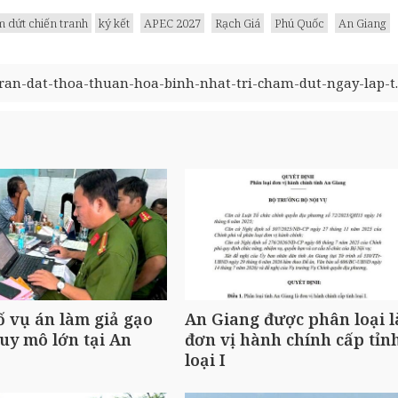
 dứt chiến tranh
ký kết
APEC 2027
Rạch Giá
Phú Quốc
An Giang
ran-dat-thoa-thuan-hoa-binh-nhat-tri-cham-dut-ngay-lap-t..
ố vụ án làm giả gạo
An Giang được phân loại l
uy mô lớn tại An
đơn vị hành chính cấp tỉn
loại I