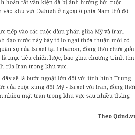
ình hoàn tất văn kiện đã bị ảnh hưởng bởi cuộc
m vào khu vực Dahieh ở ngoại ô phía Nam thủ đô
ực tiếp vào các cuộc đàm phán giữa Mỹ và Iran.
ãnh đạo nước này bày tỏ lo ngại thỏa thuận mới có
ân sự của Israel tại Lebanon, đồng thời chưa giải
i là mục tiêu chiến lược, bao gồm chương trình tên
h của Iran trong khu vực.
, đây sẽ là bước ngoặt lớn đối với tình hình Trung
c của cuộc xung đột Mỹ - Israel với Iran, đồng thờ
ên nhiều mặt trận trong khu vực sau nhiều tháng
Theo Qdnd.v