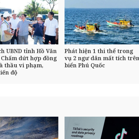
ch UBND tỉnh Hồ Văn
Phát hiện 1 thi thể trong
 Chấm dứt hợp đồng
vụ 2 ngư dân mất tích trê
à thầu vi phạm,
biển Phú Quốc
iến độ