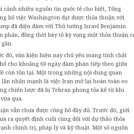
i cảnh nhiều nguồn tin quốc tế cho biết, Tổng
g bố việc Washington đạt được thỏa thuận với
ump đã điện đàm với Thủ tướng Israel Benjamin
m phán, đồng thời bày tỏ kỳ vọng một thỏa thuận c
 gần.
ớc đó, văn kiện hiện nay chủ yếu mang tính chất
khổ cho khoảng 60 ngày đàm phán tiếp theo giữa
đề còn tồn tại. Một trong những nội dung quan
lần nhấn mạnh là việc Iran mở lại hoàn toàn eo
ng chiến lược đã bị Tehran phong tỏa kể từ khi
 vừa qua.
huận vẫn chưa được công bố đầy đủ. Trước đó, giới
ưa ra quyết định cuối cùng đối với dự thảo thỏa
ạnh chính trị, pháp lý và kỹ thuật. Một số nguồn