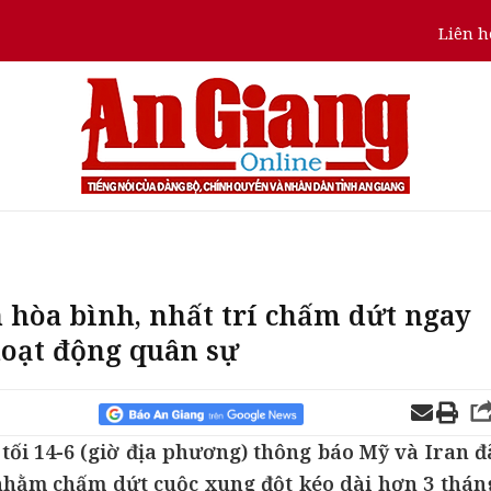
Liên h
 hòa bình, nhất trí chấm dứt ngay
hoạt động quân sự
tối 14-6 (giờ địa phương) thông báo Mỹ và Iran đ
nhằm chấm dứt cuộc xung đột kéo dài hơn 3 thán