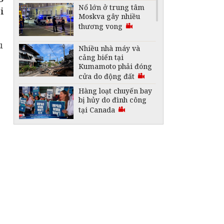
Nổ lớn ở trung tâm
i
Moskva gây nhiều
thương vong
u
Nhiều nhà máy và
cảng biển tại
Kumamoto phải đóng
cửa do động đất
Hàng loạt chuyến bay
bị hủy do đình công
tại Canada
Australia lập kỷ lục
Guinness với thỏi
vàng lớn nhất thế
giới
"Vòm nhiệt" 50 độ C
bao trùm nhiều khu
vực ở Trung Đông
Saudi Arabia thành
lập liên minh bảo vệ