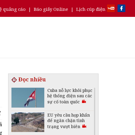
ệ quảng cáo
|
Báo giấy Online
|
Lịch cúp điện
Đọc nhiều
Cuba nỗ lực khôi phục
hệ thống điện sau các
sự cố toàn quốc
EU yêu cầu họp khẩn
để ngăn chặn tình
ã
trạng vượt biên
g