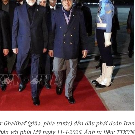
Ghalibaf (giữa, phía trước) dẫn đầu phái đoàn Iran
hán với phía Mỹ ngày 11-4-2026. Ảnh tư liệu: TTXVN