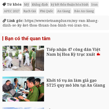
Từ khóa
Mỹ
khẳng định
ký kết thỏa thuận hòa bình
Iran
APEC 2027
Rạch Giá
Phú Quốc
An Giang
Báo An Giang
Link gốc:
https://www.vietnamplus.vn/my-van-khang-
dinh-se-ky-ket-thoa-thuan-hoa-binh-voi-iran-tro...
Bạn có thể quan tâm
Tiếp nhận 47 công dân Việt
Nam bị Hoa Kỳ trục xuất
Khởi tố vụ án làm giả gạo
ST25 quy mô lớn tại An Giang