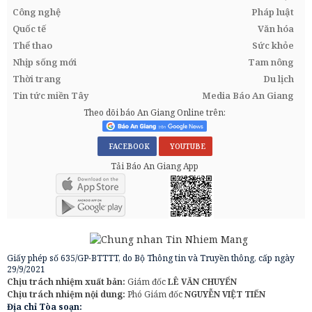
Công nghệ
Pháp luật
Quốc tế
Văn hóa
Thể thao
Sức khỏe
Nhịp sống mới
Tam nông
Thời trang
Du lịch
Tin tức miền Tây
Media Báo An Giang
Theo dõi báo An Giang Online trên:
FACEBOOK
YOUTUBE
Tải Báo An Giang App
Giấy phép số 635/GP-BTTTT, do Bộ Thông tin và Truyền thông, cấp ngày
29/9/2021
Chịu trách nhiệm xuất bản:
Giám đốc
LÊ VĂN CHUYỂN
Chịu trách nhiệm nội dung:
Phó Giám đốc
NGUYỄN VIỆT TIẾN
Địa chỉ Tòa soạn: