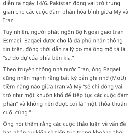
diễn ra ngày 14/6. Pakistan đóng vai trò trung
gian cho các cuộc đàm phán hòa bình giữa Mỹ và
Iran.
Tuy nhiên, người phát ngôn Bộ Ngoại giao Iran
Esmaeil Baqaei được cho là đã phủ nhận thông
tin trên, đồng thời dẫn ra lý do mà ông mô tả là
"sự do dự của phía bên kia."
Theo truyền thông nhà nước Iran, ông Baqaei
cũng nhấn mạnh rằng bất kỳ bản ghi nhớ (MoU)
tiềm năng nào giữa Iran và Mỹ "sẽ chỉ đóng vai
trò như một khuôn khổ để tiếp tục các cuộc đàm
phán" và không nên được coi là "một thỏa thuận
cuối cùng."
Ông nói thêm rằng các cuộc thảo luận về vấn đề
hạt nhân dự kiến sẽ tiếp tục trong khoảng thời