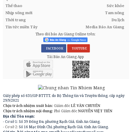
Thể thao
Sức khỏe
Nhịp sống mới
Tam nông
Thời trang
Du lịch
Tin tức miền Tây
Media Báo An Giang
Theo dõi báo An Giang Online trên:
FACEBOOK
YOUTUBE
Tải Báo An Giang App
Giấy phép số 635/GP-BTTTT, do Bộ Thông tin và Truyền thông, cấp ngày
29/9/2021
Chịu trách nhiệm xuất bản:
Giám đốc
LÊ VĂN CHUYỂN
Chịu trách nhiệm nội dung:
Phó Giám đốc
NGUYỄN VIỆT TIẾN
Địa chỉ Tòa soạn:
- Cơ sở 1: Số 39 Đống Đa, phường Rạch Giá, tỉnh An Giang.
- Cơ sở 2:
Số 16 Mạc Đĩnh Chi, phường Rạch Giá, tỉnh An Giang.