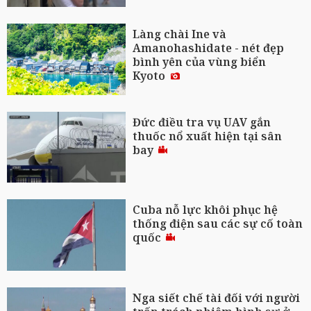
Làng chài Ine và
Amanohashidate - nét đẹp
bình yên của vùng biển
Kyoto
Đức điều tra vụ UAV gắn
thuốc nổ xuất hiện tại sân
bay
Cuba nỗ lực khôi phục hệ
thống điện sau các sự cố toàn
quốc
Nga siết chế tài đối với người