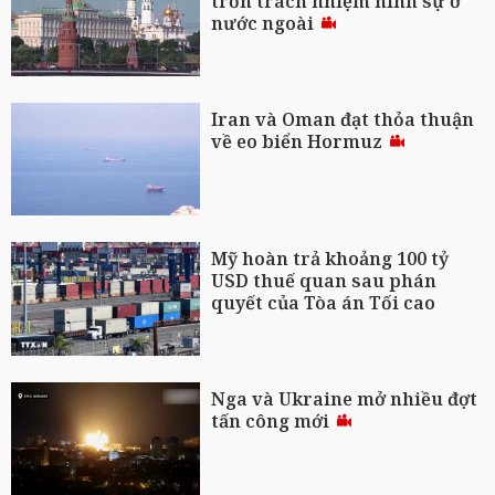
trốn trách nhiệm hình sự ở
nước ngoài
Iran và Oman đạt thỏa thuận
về eo biển Hormuz
Mỹ hoàn trả khoảng 100 tỷ
USD thuế quan sau phán
quyết của Tòa án Tối cao
Nga và Ukraine mở nhiều đợt
tấn công mới