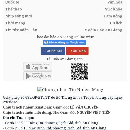
Quốc tế
Văn hóa
Thể thao
Sức khỏe
Nhịp sống mới
Tam nông
Thời trang
Du lịch
Tin tức miền Tây
Media Báo An Giang
Theo dõi báo An Giang Online trên:
FACEBOOK
YOUTUBE
Tải Báo An Giang App
Giấy phép số 635/GP-BTTTT, do Bộ Thông tin và Truyền thông, cấp ngày
29/9/2021
Chịu trách nhiệm xuất bản:
Giám đốc
LÊ VĂN CHUYỂN
Chịu trách nhiệm nội dung:
Phó Giám đốc
NGUYỄN VIỆT TIẾN
Địa chỉ Tòa soạn:
- Cơ sở 1: Số 39 Đống Đa, phường Rạch Giá, tỉnh An Giang.
- Cơ sở 2:
Số 16 Mạc Đĩnh Chi, phường Rạch Giá, tỉnh An Giang.