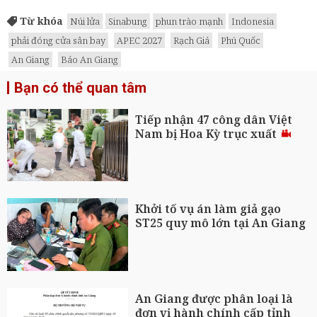
Từ khóa
Núi lửa
Sinabung
phun trào mạnh
Indonesia
phải đóng cửa sân bay
APEC 2027
Rạch Giá
Phú Quốc
An Giang
Báo An Giang
Bạn có thể quan tâm
Tiếp nhận 47 công dân Việt
Nam bị Hoa Kỳ trục xuất
Khởi tố vụ án làm giả gạo
ST25 quy mô lớn tại An Giang
An Giang được phân loại là
đơn vị hành chính cấp tỉnh