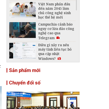
Việt Nam phấn đấu
đến năm 2045 làm
chủ công nghệ sinh
học thế hệ mới
Campuchia cảnh báo
nguy cơ lừa đảo công
nghệ cao qua
Telegram
Điều gì xảy ra nếu
máy tính liên tục bỏ
qua cập nhật
Windows?
c
Telegram bất ngờ
Sản phẩm mới
biến mất khỏi App
Store toàn cầu
Chuyển đổi số