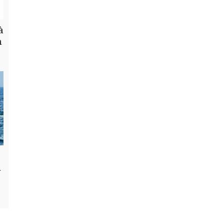
à
h
n