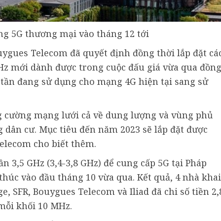
ng 5G thương mại vào tháng 12 tới
ygues Telecom đã quyết định đồng thời lắp đặt cá
GHz mới dành được trong cuộc đấu giá vừa qua đồn
g tần đang sử dụng cho mạng 4G hiện tại sang sử
ăng cường mạng lưới cả về dung lượng và vùng phủ
g dân cư. Mục tiêu đến năm 2023 sẽ lắp đặt được
elecom cho biết thêm.
ần 3,5 GHz (3,4-3,8 GHz) để cung cấp 5G tại Pháp
 thúc vào đầu tháng 10 vừa qua. Kết quả, 4 nhà khai
, SFR, Bouygues Telecom và Iliad đã chi số tiền 2,
 mỗi khối 10 MHz.