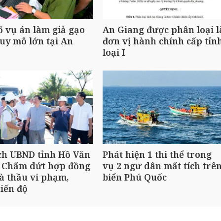
ố vụ án làm giả gạo
An Giang được phân loại l
uy mô lớn tại An
đơn vị hành chính cấp tỉn
loại I
ch UBND tỉnh Hồ Văn
Phát hiện 1 thi thể trong
 Chấm dứt hợp đồng
vụ 2 ngư dân mất tích trê
à thầu vi phạm,
biển Phú Quốc
iến độ