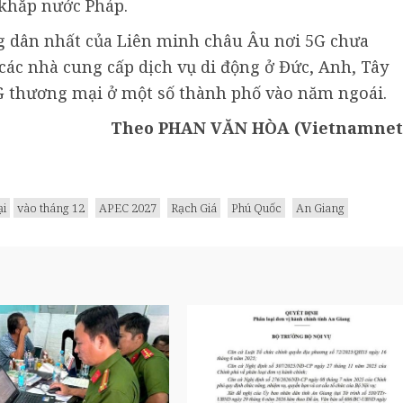
 khắp nước Pháp.
g dân nhất của Liên minh châu Âu nơi 5G chưa
các nhà cung cấp dịch vụ di động ở Đức, Anh, Tây
5G thương mại ở một số thành phố vào năm ngoái.
Theo PHAN VĂN HÒA (Vietnamnet
ại
vào tháng 12
APEC 2027
Rạch Giá
Phú Quốc
An Giang