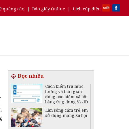
ệ quảng cáo
|
Báo giấy Online
|
Lịch cúp điện
Đọc nhiều
Cách kiểm tra mức
lương và thời gian
đóng bảo hiểm xã hội
bằng ứng dụng VssID
,
Làn sóng cấm trẻ em
sử dụng mạng xã hội
g