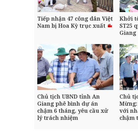
Tiếp nhận 47 công dân Việt
Khởi t
Nam bị Hoa Kỳ trục xuất
ST25 q
Giang
Chủ tịch UBND tỉnh An
Chủ tị
Giang phê bình dự án
Mừng:
chậm 6 tháng, yêu cầu xử
với nh
lý trách nhiệm
chậm t