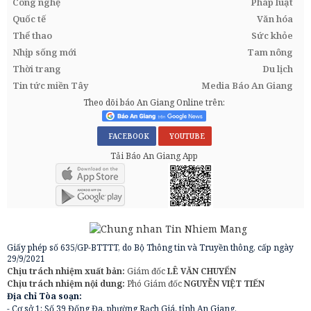
Công nghệ
Pháp luật
Quốc tế
Văn hóa
Thể thao
Sức khỏe
Nhịp sống mới
Tam nông
Thời trang
Du lịch
Tin tức miền Tây
Media Báo An Giang
Theo dõi báo An Giang Online trên:
FACEBOOK
YOUTUBE
Tải Báo An Giang App
Giấy phép số 635/GP-BTTTT, do Bộ Thông tin và Truyền thông, cấp ngày
29/9/2021
Chịu trách nhiệm xuất bản:
Giám đốc
LÊ VĂN CHUYỂN
Chịu trách nhiệm nội dung:
Phó Giám đốc
NGUYỄN VIỆT TIẾN
Địa chỉ Tòa soạn:
- Cơ sở 1: Số 39 Đống Đa, phường Rạch Giá, tỉnh An Giang.