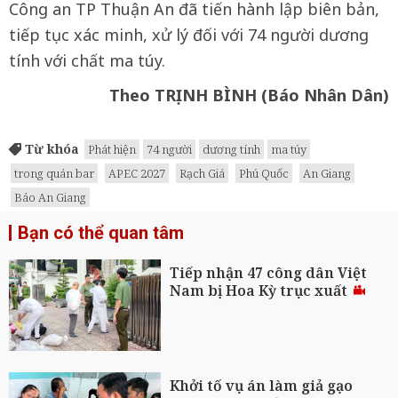
Công an TP Thuận An đã tiến hành lập biên bản,
tiếp tục xác minh, xử lý đối với 74 người dương
tính với chất ma túy.
Theo TRỊNH BÌNH (Báo Nhân Dân)
Từ khóa
Phát hiện
74 người
dương tính
ma túy
trong quán bar
APEC 2027
Rạch Giá
Phú Quốc
An Giang
Báo An Giang
Bạn có thể quan tâm
Tiếp nhận 47 công dân Việt
Nam bị Hoa Kỳ trục xuất
Khởi tố vụ án làm giả gạo