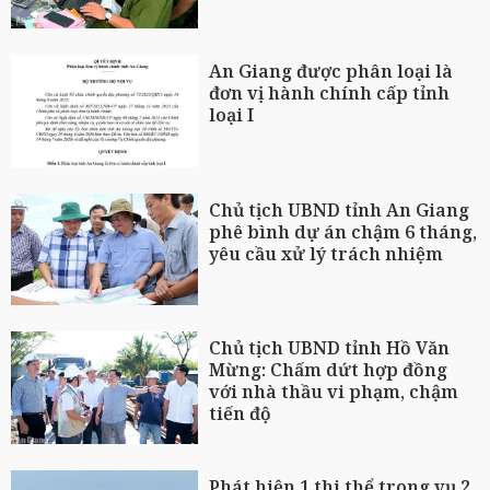
An Giang được phân loại là
đơn vị hành chính cấp tỉnh
loại I
Chủ tịch UBND tỉnh An Giang
phê bình dự án chậm 6 tháng,
yêu cầu xử lý trách nhiệm
Chủ tịch UBND tỉnh Hồ Văn
Mừng: Chấm dứt hợp đồng
với nhà thầu vi phạm, chậm
tiến độ
Phát hiện 1 thi thể trong vụ 2