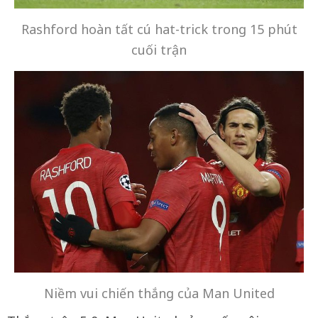
Rashford hoàn tất cú hat-trick trong 15 phút
cuối trận
Niềm vui chiến thắng của Man United