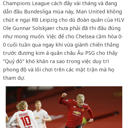
Champions League cách đây vài tháng và đang
dẫn đầu Bundesliga mùa này, Man United không
chút e ngại RB Leipzig cho dù đoàn quân của HLV
Ole Gunnar Solskjaer chưa phải đã thi đấu đúng
như mong muốn. Việc để cho Chelsea cầm hòa 0-
0 cuối tuần qua ngay khi vừa giành chiến thắng
trước đương kim á quân châu Âu PSG cho thấy
"Quỷ đỏ" khó khăn ra sao trong việc duy trì
phong độ và lối chơi trên các mặt trận mà họ
tham dự.