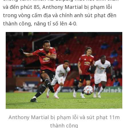
và đến phút 85, Anthony Martial bị phạm lỗi
trong vòng cấm địa và chính anh sút phạt đền
thành công, nâng tỉ số lên 4-0.
Anthony Martial bị phạm lỗi và sút phạt 11m
thành công