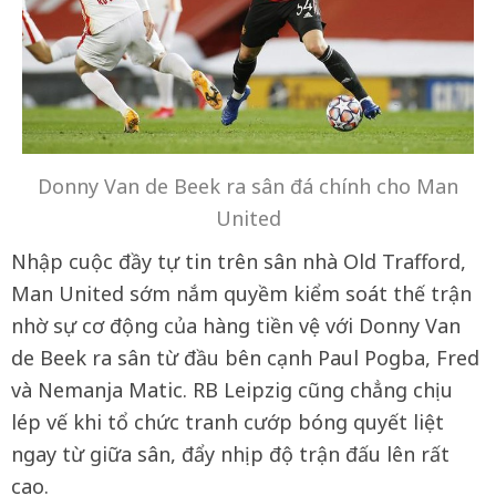
Donny Van de Beek ra sân đá chính cho Man
United
Nhập cuộc đầy tự tin trên sân nhà Old Trafford,
Man United sớm nắm quyềm kiểm soát thế trận
nhờ sự cơ động của hàng tiền vệ với Donny Van
de Beek ra sân từ đầu bên cạnh Paul Pogba, Fred
và Nemanja Matic. RB Leipzig cũng chẳng chịu
lép vế khi tổ chức tranh cướp bóng quyết liệt
ngay từ giữa sân, đẩy nhịp độ trận đấu lên rất
cao.