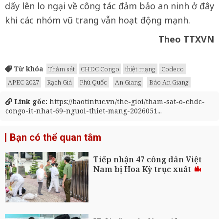
dấy lên lo ngại về công tác đảm bảo an ninh ở đây
khi các nhóm vũ trang vẫn hoạt động mạnh.
Theo TTXVN
Từ khóa
Thảm sát
CHDC Congo
thiệt mạng
Codeco
APEC 2027
Rạch Giá
Phú Quốc
An Giang
Báo An Giang
Link gốc:
https://baotintuc.vn/the-gioi/tham-sat-o-chdc-
congo-it-nhat-69-nguoi-thiet-mang-2026051...
Bạn có thể quan tâm
Tiếp nhận 47 công dân Việt
Nam bị Hoa Kỳ trục xuất