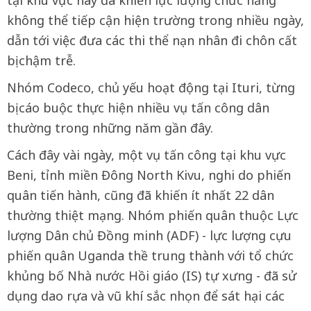
tại khu vực này đã khiến lực lượng chức năng
không thể tiếp cận hiện trường trong nhiều ngày,
dẫn tới việc đưa các thi thể nạn nhân đi chôn cất
bị chậm trễ.
Nhóm Codeco, chủ yếu hoạt động tại Ituri, từng
bị cáo buộc thực hiện nhiều vụ tấn công dân
thường trong những năm gần đây.
Cách đây vài ngày, một vụ tấn công tại khu vực
Beni, tỉnh miền Đông North Kivu, nghi do phiến
quân tiến hành, cũng đã khiến ít nhất 22 dân
thường thiệt mạng. Nhóm phiến quân thuộc Lực
lượng Dân chủ Đồng minh (ADF) - lực lượng cựu
phiến quân Uganda thề trung thành với tổ chức
khủng bố Nhà nước Hồi giáo (IS) tự xưng - đã sử
dụng dao rựa và vũ khí sắc nhọn để sát hại các