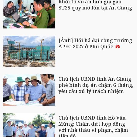
Khởi tố vụ án làm giả gạo
ST25 quy mô lớn tại An Giang
[Ảnh] Hối hả đại công trường
APEC 2027 ở Phú Quốc
Chủ tịch UBND tỉnh An Giang
phê bình dự án chậm 6 tháng,
yêu cầu xử lý trách nhiệm
Chủ tịch UBND tỉnh Hồ Văn
Mừng: Chấm dứt hợp đồng
với nhà thầu vi phạm, chậm
tiến độ