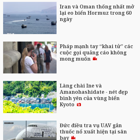
Iran và Oman thống nhất mở
lại eo biển Hormuz trong 60
ngày
Pháp mạnh tay “khai tử” các
cuộc gọi quảng cáo không
mong muốn
Làng chài Ine và
Amanohashidate - nét đẹp
bình yên của vùng biển
Kyoto
Đức điều tra vụ UAV gắn
thuốc nổ xuất hiện tại sân
bay