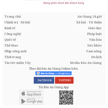
Trang chủ
An Giang 24 giờ
Chính trị - Xã hội
Xã hội - Từ thiện
Kinh tế
Giáo dục
Công nghệ
Pháp luật
Quốc tế
Văn hóa
Thể thao
Sức khỏe
Nhịp sống mới
Tam nông
Thời trang
Du lịch
Tin tức miền Tây
Media Báo An Giang
Theo dõi báo An Giang Online trên:
FACEBOOK
YOUTUBE
Tải Báo An Giang App