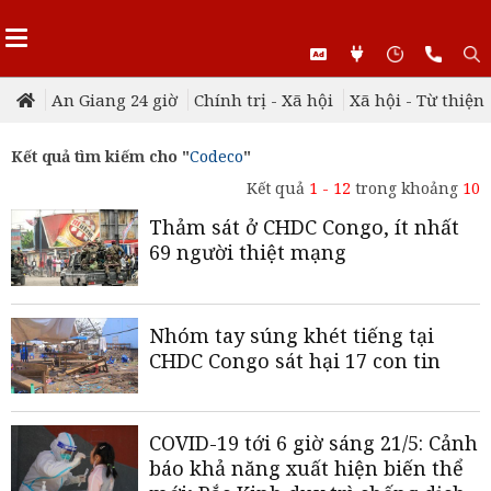
An Giang 24 giờ
Chính trị - Xã hội
Xã hội - Từ thiện
Kết quả tìm kiếm cho "
Codeco
"
Kết quả
1 - 12
trong khoảng
10
Thảm sát ở CHDC Congo, ít nhất
69 người thiệt mạng
Nhóm tay súng khét tiếng tại
CHDC Congo sát hại 17 con tin
COVID-19 tới 6 giờ sáng 21/5: Cảnh
báo khả năng xuất hiện biến thể