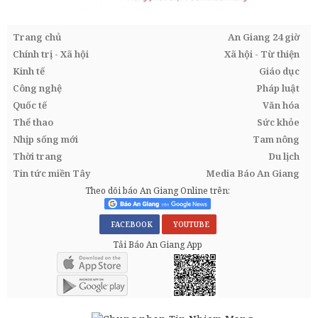
Trang chủ
An Giang 24 giờ
Chính trị - Xã hội
Xã hội - Từ thiện
Kinh tế
Giáo dục
Công nghệ
Pháp luật
Quốc tế
Văn hóa
Thể thao
Sức khỏe
Nhịp sống mới
Tam nông
Thời trang
Du lịch
Tin tức miền Tây
Media Báo An Giang
Theo dõi báo An Giang Online trên:
FACEBOOK
YOUTUBE
Tải Báo An Giang App