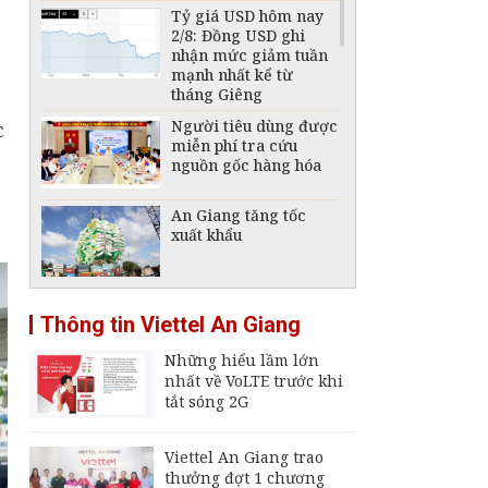
Tỷ giá USD hôm nay
2/8: Đồng USD ghi
nhận mức giảm tuần
mạnh nhất kể từ
tháng Giêng
Người tiêu dùng được
c
miễn phí tra cứu
nguồn gốc hàng hóa
An Giang tăng tốc
xuất khẩu
Tái cấu trúc ngành
Thông tin Viettel An Giang
đóng tàu, phát triển
công nghiệp hàng hải
Những hiểu lầm lớn
quốc gia
nhất về VoLTE trước khi
Giá xăng, dầu hôm
tắt sóng 2G
nay 2/8: Giá dầu thế
giới trong tuần liên
tục đổi chiều
Viettel An Giang trao
thưởng đợt 1 chương
Giá xăng, dầu hôm