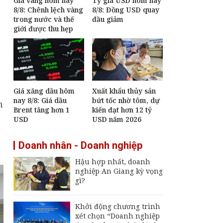
Giá vàng hôm nay
Tỷ giá USD hôm nay
8/8: Chênh lệch vàng
8/8: Đồng USD quay
trong nước và thế
đầu giảm
giới được thu hẹp
Giá xăng dầu hôm
Xuất khẩu thủy sản
nay 8/8: Giá dầu
bứt tốc nhờ tôm, dự
n
Brent tăng hơn 1
kiến đạt hơn 12 tỷ
USD
USD năm 2026
Doanh nhân - Doanh nghiệp
Hậu hợp nhất, doanh
nghiệp An Giang kỳ vọng
gì?
Khởi động chương trình
xét chọn “Doanh nghiệp