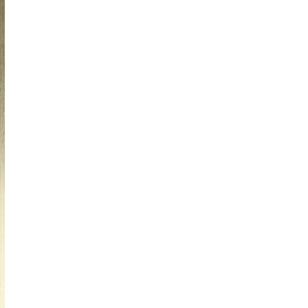
Công Ty Điện Máy Nhất Minh
NMT uy tín
dịch vụ
sửa máy rửa bát hà nội
thosuadienlanhbachkhoa uy tín giá rẻ
Mua
điều hòa cây Panasonic
giá tận gốc
Máy uốn thanh cái đồng