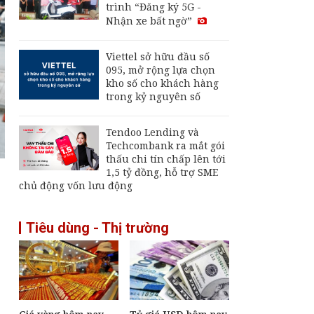
trình “Đăng ký 5G -
nay, 6/8: Biến động
Nhận xe bất ngờ”
trái chiều do kỳ vọng
nối lại vận tải qua eo
biển Hormuz
Viettel sở hữu đầu số
Thu hút FDI chất
095, mở rộng lựa chọn
lượng cao: Đòn bẩy
kho số cho khách hàng
cho mục tiêu tăng
trong kỷ nguyên số
trưởng hai con số
Giá vàng hôm nay 2/8:
Tendoo Lending và
Quay đầu giảm
Techcombank ra mắt gói
thấu chi tín chấp lên tới
1,5 tỷ đồng, hỗ trợ SME
chủ động vốn lưu động
Tiêu dùng - Thị trường