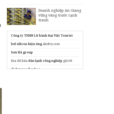
Doanh nghiệp An Giang
vững vàng trước cạnh
tranh
u
Công ty TNHH Lữ hành Đại Việt Tourist
led silicon hiệu ứng
aledvn.com
Sơn Hà group
Địa chỉ bán
dàn lạnh công nghiệp
giá tốt
dichvusuadieuhoa
Bộ đếm chiều dài Togoshi 3:10-5H1M
https://ledlumen.vn/man-hinh-led-ngoai-
troi/
Bảng giá
máy rửa chén công nghiệp
mới
nhất
Mái nhôm ziczac tự động
nhập khẩu