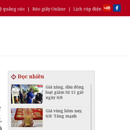
ệ quảng cáo
|
Báo giấy Online
|
Lịch cúp điện
Đọc nhiều
Giá xăng, dầu đồng
loạt giảm từ 15 giờ
ngày 6/8
Giá vàng hôm nay,
6/8: Tăng mạnh
,
à