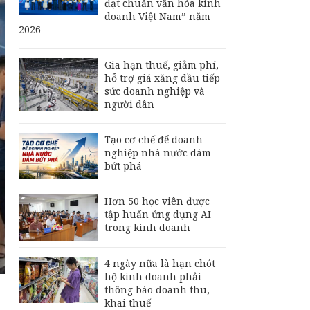
đạt chuẩn văn hóa kinh
doanh Việt Nam” năm
2026
Gia hạn thuế, giảm phí,
hỗ trợ giá xăng dầu tiếp
sức doanh nghiệp và
người dân
Tạo cơ chế để doanh
nghiệp nhà nước dám
bứt phá
Hơn 50 học viên được
tập huấn ứng dụng AI
trong kinh doanh
4 ngày nữa là hạn chót
hộ kinh doanh phải
thông báo doanh thu,
khai thuế