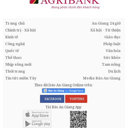
Trang chủ
An Giang 24 giờ
Chính trị - Xã hội
Xã hội - Từ thiện
Kinh tế
Giáo dục
Công nghệ
Pháp luật
Quốc tế
Văn hóa
Thể thao
Sức khỏe
Nhịp sống mới
Tam nông
Thời trang
Du lịch
Tin tức miền Tây
Media Báo An Giang
Theo dõi báo An Giang Online trên:
FACEBOOK
YOUTUBE
Tải Báo An Giang App