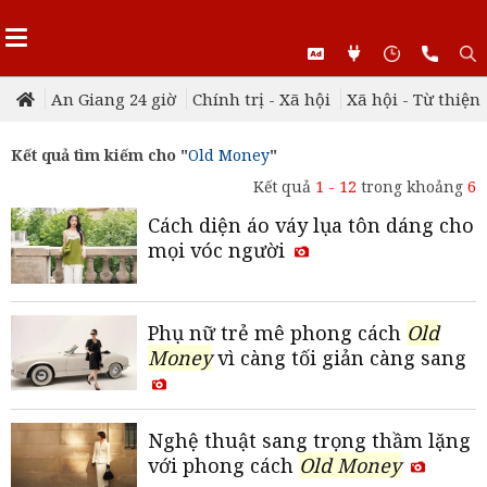
An Giang 24 giờ
Chính trị - Xã hội
Xã hội - Từ thiện
Kết quả tìm kiếm cho "
Old Money
"
Kết quả
1 - 12
trong khoảng
6
Cách diện áo váy lụa tôn dáng cho
mọi vóc người
Phụ nữ trẻ mê phong cách
Old
Money
vì càng tối giản càng sang
Nghệ thuật sang trọng thầm lặng
với phong cách
Old Money