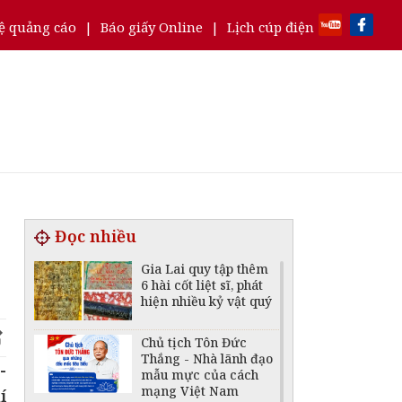
ệ quảng cáo
|
Báo giấy Online
|
Lịch cúp điện
Đọc nhiều
Gia Lai quy tập thêm
6 hài cốt liệt sĩ, phát
hiện nhiều kỷ vật quý
Chủ tịch Tôn Đức
Thắng - Nhà lãnh đạo
-
mẫu mực của cách
mạng Việt Nam
í