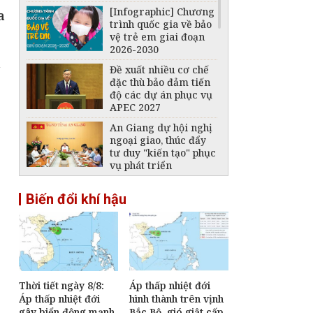
[Infographic] Chương
a
trình quốc gia về bảo
vệ trẻ em giai đoạn
2026-2030
Đề xuất nhiều cơ chế
đặc thù bảo đảm tiến
độ các dự án phục vụ
APEC 2027
An Giang dự hội nghị
ngoại giao, thúc đẩy
tư duy "kiến tạo" phục
vụ phát triển
[Infographic] Quy
Biến đổi khí hậu
định mới về tuyển
dụng, sử dụng và
quản lý công chức
Tổng Bí thư, Chủ tịch
nước Tô Lâm tiếp Tư
lệnh Bộ tư lệnh Thái
Bình Dương Hoa Kỳ
Thời tiết ngày 8/8:
Áp thấp nhiệt đới
Áp thấp nhiệt đới
hình thành trên vịnh
Phiên họp Chính phủ
gây biển động mạnh,
Bắc Bộ, gió giật cấp