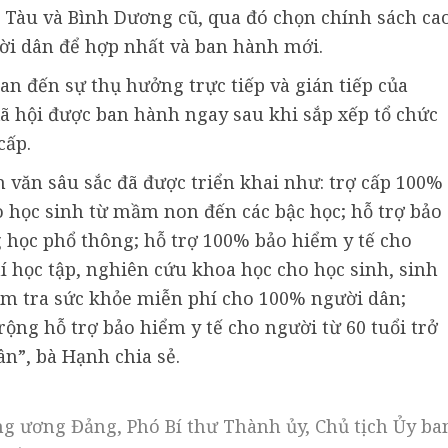
 Tàu và Bình Dương cũ, qua đó chọn chính sách ca
ời dân để hợp nhất và ban hành mới.
uan đến sự thụ hưởng trực tiếp và gián tiếp của
xã hội được ban hành ngay sau khi sắp xếp tổ chức
cấp.
văn sâu sắc đã được triển khai như: trợ cấp 100%
o học sinh từ mầm non đến các bậc học; hỗ trợ bảo
g học phổ thông; hỗ trợ 100% bảo hiểm y tế cho
hí học tập, nghiên cứu khoa học cho học sinh, sinh
iểm tra sức khỏe miễn phí cho 100% người dân;
ng hỗ trợ bảo hiểm y tế cho người từ 60 tuổi trở
ân”, bà Hạnh chia sẻ.
g ương Đảng, Phó Bí thư Thành ủy, Chủ tịch Ủy ba