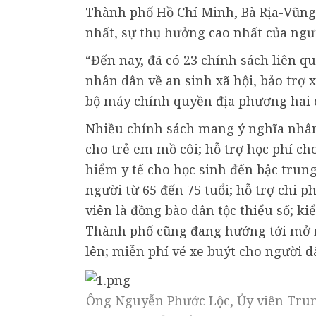
Thành phố Hồ Chí Minh, Bà Rịa-Vũng
nhất, sự thụ hưởng cao nhất của ngư
“Đến nay, đã có 23 chính sách liên q
nhân dân về an sinh xã hội, bảo trợ 
bộ máy chính quyền địa phương hai 
Nhiều chính sách mang ý nghĩa nhân 
cho trẻ em mồ côi; hỗ trợ học phí ch
hiểm y tế cho học sinh đến bậc trun
người từ 65 đến 75 tuổi; hỗ trợ chi p
viên là đồng bào dân tộc thiểu số; k
Thành phố cũng đang hướng tới mở rộ
lên; miễn phí vé xe buýt cho người d
Ông Nguyễn Phước Lộc, Ủy viên Trun