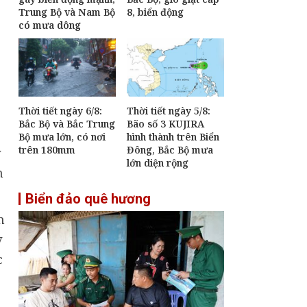
thường kỳ tháng 7:
Trung Bộ và Nam Bộ
8, biển động
Xuất nhập khẩu ước
có mưa dông
đạt 659,6 tỷ USD, tăng
28,1%
Hơn 265.000 thân
nhân liệt sĩ đã được
lấy mẫu phục vụ xác
định danh tính
Thời tiết ngày 6/8:
Thời tiết ngày 5/8:
Giữ bình yên và môi
Bắc Bộ và Bắc Trung
Bão số 3 KUJIRA
trường sinh thái vùng
Bộ mưa lớn, có nơi
hình thành trên Biển
biển Hòn Chông
trên 180mm
Đông, Bắc Bộ mưa
y
lớn diện rộng
n
Biển đảo quê hương
h
y
c