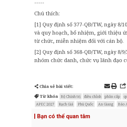
-----
Chú thích:
[1] Quy định số 377-QĐ/TW, ngày 8/10
và quy hoạch, bổ nhiệm, giới thiệu ứ
từ chức, miễn nhiệm đối với cán bộ.
[2] Quy định số 368-QĐ/TW, ngày 8/9/
nhóm chức danh, chức vụ lãnh đạo củ
Chia sẻ bài viết:
Từ khóa
Bộ Chính trị
điều chỉnh
phân cấp
q
APEC 2027
Rạch Giá
Phú Quốc
An Giang
Báo 
Bạn có thể quan tâm