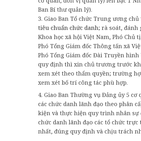
cơ quan, đơn vị quản lý) lên bậc 1 N
Ban Bí thư quản lý).
3. Giao Ban Tổ chức Trung ương chủ t
tiêu chuẩn chức danh
; rà soát, đánh
Khoa học xã hội Việt Nam, Phó Chủ t
Phó Tổng Giám đốc Thông tấn xã Việ
Phó Tổng Giám đốc Đài Truyền hình 
quy định thì xin chủ trương trước kh
xem xét theo thẩm quyền; trường hợ
xem xét bố trí công tác phù hợp.
4. Giao Ban Thường vụ Đảng ủy 5 cơ q
các chức danh lãnh đạo theo phân cấp
kiện và thực hiện quy trình nhân sự 
chức danh lãnh đạo các tổ chức trực
nhất, đúng quy định và chịu trách n