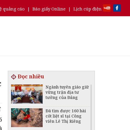
ệ quảng cáo
|
Báo giấy Online
|
Lịch cúp điện
Đọc nhiều
c
Ngành tuyên giáo giữ
vững trận địa tư
tưởng của Đảng
Đã tìm được 160 hài
cốt liệt sĩ tại Công
ố
viên Lê Thị Riêng
à