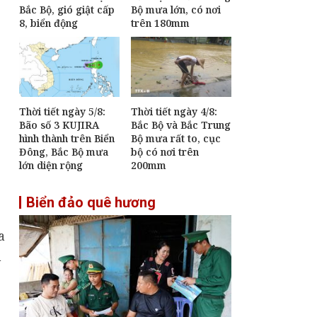
Bắc Bộ, gió giật cấp
Bộ mưa lớn, có nơi
Gia Lai quy tập thêm
8, biển động
trên 180mm
6 hài cốt liệt sĩ, phát
hiện nhiều kỷ vật quý
An Giang dự hội nghị
ngoại giao, thúc đẩy
tư duy "kiến tạo" phục
vụ phát triển
Thời tiết ngày 5/8:
Thời tiết ngày 4/8:
Bão số 3 KUJIRA
Bắc Bộ và Bắc Trung
[Infographic] Quy
hình thành trên Biển
Bộ mưa rất to, cục
định mới về tuyển
Đông, Bắc Bộ mưa
bộ có nơi trên
dụng, sử dụng và
lớn diện rộng
200mm
quản lý công chức
Biển đảo quê hương
a
m