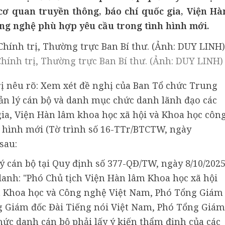
ơ quan truyền thông, báo chí quốc gia, Viện Hà
ng nghệ phù hợp yêu cầu trong tình hình mới.
hính trị, Thường trực Ban Bí thư. (Ảnh: DUY LINH)
rị nêu rõ: Xem xét đề nghị của Ban Tổ chức Trung
ản lý cán bộ và danh mục chức danh lãnh đạo các
gia, Viện Hàn lâm khoa học xã hội và Khoa học côn
 hình mới (Tờ trình số 16-TTr/BTCTW, ngày
sau:
ý cán bộ tại Quy định số 377-QĐ/TW, ngày 8/10/202
 danh: "Phó Chủ tịch Viện Hàn lâm Khoa học xã hội
m Khoa học và Công nghệ Việt Nam, Phó Tổng Giám
g Giám đốc Đài Tiếng nói Việt Nam, Phó Tổng Giám
hức danh cán bộ phải lấy ý kiến thẩm định của các