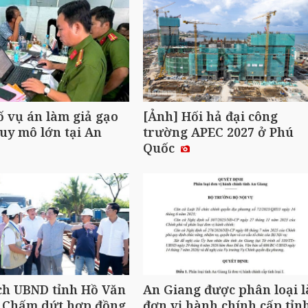
ố vụ án làm giả gạo
[Ảnh] Hối hả đại công
uy mô lớn tại An
trường APEC 2027 ở Phú
Quốc
ch UBND tỉnh Hồ Văn
An Giang được phân loại l
 Chấm dứt hợp đồng
đơn vị hành chính cấp tỉn