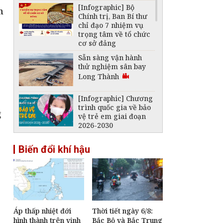
[Infographic] Bộ
n
Chính trị, Ban Bí thư
chỉ đạo 7 nhiệm vụ
trọng tâm về tổ chức
cơ sở đảng
Sẵn sàng vận hành
thử nghiệm sân bay
Long Thành
[Infographic] Chương
trình quốc gia về bảo
g
vệ trẻ em giai đoạn
2026-2030
Nghị quyết 19: Đổi
Biến đổi khí hậu
mới mô hình phát
triển giúp Việt Nam
5
bứt phá mạnh mẽ
trong kỷ nguyên mới
Đề xuất nhiều cơ chế
đặc thù bảo đảm tiến
độ các dự án phục vụ
Áp thấp nhiệt đới
Thời tiết ngày 6/8:
APEC 2027
hình thành trên vịnh
Bắc Bộ và Bắc Trung