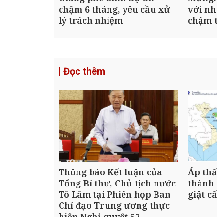
chậm 6 tháng, yêu cầu xử
với nh
lý trách nhiệm
chậm t
Đọc thêm
Thông báo Kết luận của
Áp thấ
Tổng Bí thư, Chủ tịch nước
thành 
Tô Lâm tại Phiên họp Ban
giật c
Chỉ đạo Trung ương thực
hiện Nghị quyết 57