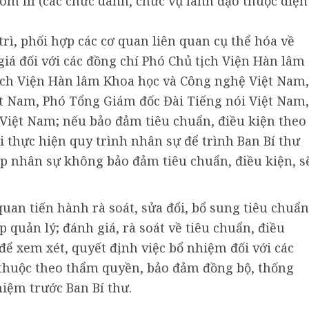
hóm III (các chức danh, chức vụ lãnh đạo thuộc diện
rì, phối hợp các cơ quan liên quan cụ thể hóa về
 giá đối với các đồng chí Phó Chủ tịch Viện Hàn lâm
ịch Viện Hàn lâm Khoa học và Công nghệ Việt Nam,
t Nam, Phó Tổng Giám đốc Đài Tiếng nói Việt Nam,
Việt Nam; nếu bảo đảm tiêu chuẩn, điều kiện theo
i thực hiện quy trình nhân sự để trình Ban Bí thư
p nhân sự không bảo đảm tiêu chuẩn, điều kiện, s
uan tiến hành rà soát, sửa đổi, bổ sung tiêu chuẩn
 quản lý; đánh giá, rà soát về tiêu chuẩn, điều
để xem xét, quyết định việc bổ nhiệm đối với các
 thuộc theo thẩm quyền, bảo đảm đồng bộ, thống
hiệm trước Ban Bí thư.