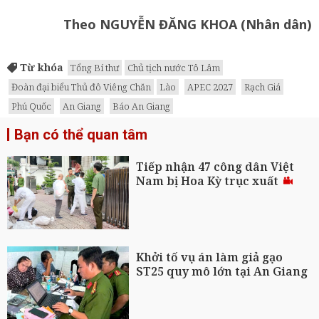
Theo NGUYỄN ĐĂNG KHOA (Nhân dân)
Từ khóa
Tổng Bí thư
Chủ tịch nước Tô Lâm
Đoàn đại biểu Thủ đô Viêng Chăn
Lào
APEC 2027
Rạch Giá
Phú Quốc
An Giang
Báo An Giang
Bạn có thể quan tâm
Tiếp nhận 47 công dân Việt
Nam bị Hoa Kỳ trục xuất
Khởi tố vụ án làm giả gạo
ST25 quy mô lớn tại An Giang