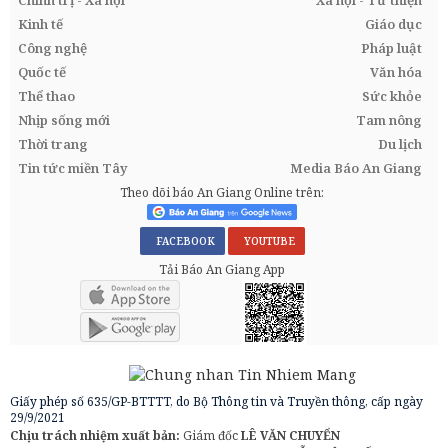
Kinh tế
Giáo dục
Công nghệ
Pháp luật
Quốc tế
Văn hóa
Thể thao
Sức khỏe
Nhịp sống mới
Tam nông
Thời trang
Du lịch
Tin tức miền Tây
Media Báo An Giang
Theo dõi báo An Giang Online trên:
FACEBOOK
YOUTUBE
Tải Báo An Giang App
Giấy phép số 635/GP-BTTTT, do Bộ Thông tin và Truyền thông, cấp ngày
29/9/2021
Chịu trách nhiệm xuất bản:
Giám đốc
LÊ VĂN CHUYỂN