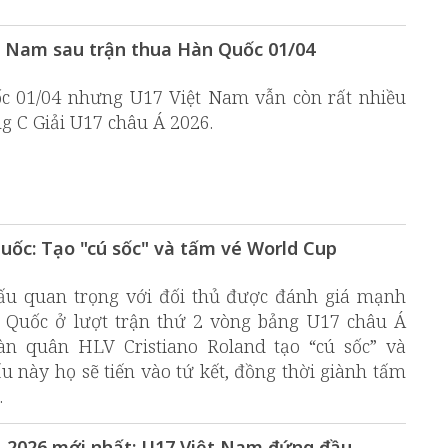
ệt Nam sau trận thua Hàn Quốc 01/04
 01/04 nhưng U17 Việt Nam vẫn còn rất nhiều
ng C Giải U17 châu Á 2026.
uốc: Tạo "cú sốc" và tấm vé World Cup
ấu quan trọng với đối thủ được đánh giá mạnh
 Quốc ở lượt trận thứ 2 vòng bảng U17 châu Á
àn quân HLV Cristiano Roland tạo “cú sốc” và
u này họ sẽ tiến vào tứ kết, đồng thời giành tấm
.
 2026 mới nhất: U17 Việt Nam đứng đầu