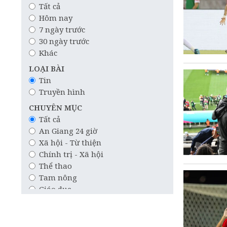
Tất cả
Hôm nay
7 ngày trước
30 ngày trước
Khác
LOẠI BÀI
Tin
Truyền hình
CHUYÊN MỤC
Tất cả
An Giang 24 giờ
Xã hội - Từ thiện
Chính trị - Xã hội
Thể thao
Tam nông
Giáo dục
Công nghệ
Quốc tế
Khoa học