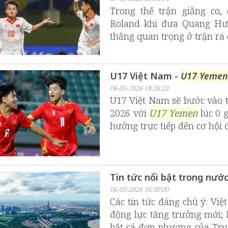
Trong thế trận giằng co,
Roland khi đưa Quang Hưn
thắng quan trọng ở trận ra
U17 Việt Nam -
U17 Yemen
06-05-2026 18:26:23
U17 Việt Nam sẽ bước vào 
2026 với
U17 Yemen
lúc 0 
hưởng trực tiếp đến cơ hội đ
Tin tức nổi bật trong nướ
06-05-2026 16:30:00
Các tin tức đáng chú ý: Vi
động lực tăng trưởng mới;
bắt cá đơn phương của Tru