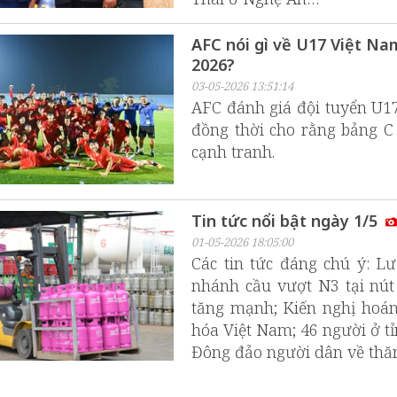
AFC nói gì về U17 Việt N
2026?
03-05-2026 13:51:14
AFC đánh giá đội tuyển U17
đồng thời cho rằng bảng C
cạnh tranh.
Tin tức nổi bật ngày 1/5
01-05-2026 18:05:00
Các tin tức đáng chú ý: L
nhánh cầu vượt N3 tại nút
tăng mạnh; Kiến nghị hoán
hóa Việt Nam; 46 người ở t
Đông đảo người dân về thă