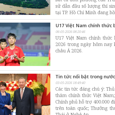
sử dẫn đầu số lượng thí si
tại TP. Hồ Chí Minh đang hồi 
U17 Việt Nam chính thức 
06-05-2026 08:20:46
U17 Việt Nam chính thức 
2026 trong ngày hôm nay 
châu Á 2026.
Tin tức nổi bật trong nướ
03-05-2026 18:49:40
Các tin tức đáng chú ý: Th
thăm chính thức Việt Nam; 
Chính phủ hỗ trợ 400.000 đ
trên toàn quốc; Thưởng th
Thái ở Nghệ An…