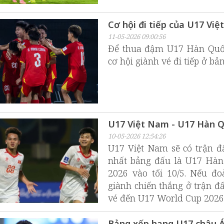
Cơ hội đi tiếp của U17 Vi
11-05-2026 09:00:56
Để thua đậm U17 Hàn Quốc
cơ hội giành vé đi tiếp ở bả
U17 Việt Nam - U17 Hàn Q
10-05-2026 12:54:26
U17 Việt Nam sẽ có trận đ
nhất bảng đấu là U17 Hàn
2026 vào tối 10/5. Nếu đo
giành chiến thắng ở trận đấ
vé đến U17 World Cup 2026
Bảng xếp hạng U17 châu Á