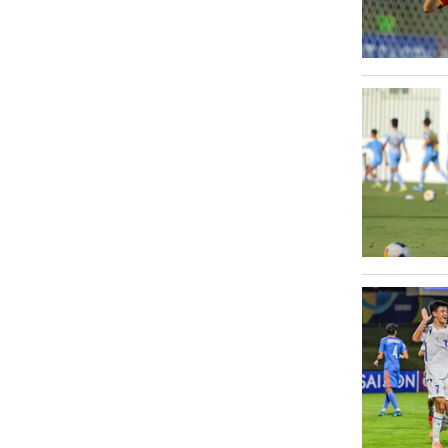
Văn hóa
Sức khỏe
Nhịp sống mới
Thời trang
Du lịch
Kinh tế
Pháp luật
Phóng sự ảnh
Quy hoạch tỉnh An Giang thời kỳ
2021-2030, tầm nhìn đến năm 2050
Podcast