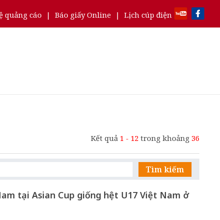
ệ quảng cáo
|
Báo giấy Online
|
Lịch cúp điện
Kết quả
1 - 12
trong khoảng
36
Tìm kiếm
Nam tại Asian Cup giống hệt U17 Việt Nam ở