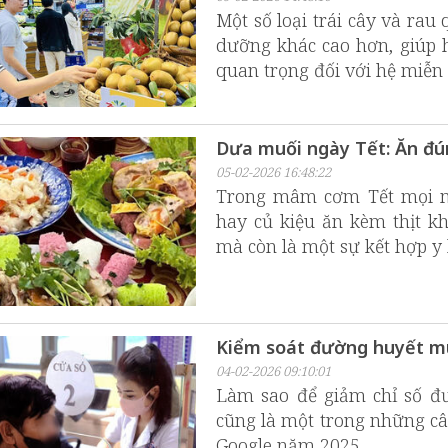
Một số loại trái cây và ra
dưỡng khác cao hơn, giúp 
quan trọng đối với hệ miễn 
Dưa muối ngày Tết: Ăn đú
05-02-2026 16:48:22
Trong mâm cơm Tết mọi mi
hay củ kiệu ăn kèm thịt k
mà còn là một sự kết hợp y
Kiểm soát đường huyết m
04-02-2026 09:10:01
Làm sao để giảm chỉ số đ
cũng là một trong những câ
Google năm 2025.