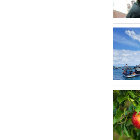
Văn hóa
Sức khỏe
Nhịp sống mới
Thời trang
Du lịch
Kinh tế
Pháp luật
Phóng sự ảnh
Quy hoạch tỉnh An Giang thời kỳ
2021-2030, tầm nhìn đến năm 2050
Podcast