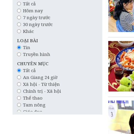
Tất cả
Hôm nay
7 ngày trước
30 ngày trước
Khác
LOẠI BÀI
Tin
Truyền hình
CHUYÊN MỤC
Tất cả
An Giang 24 giờ
Xã hội - Từ thiện
Chính trị - Xã hội
Thể thao
Tam nông
Giáo dục
Công nghệ
Quốc tế
Khoa học