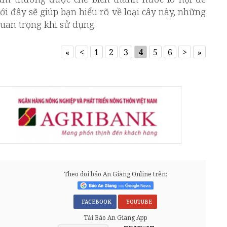
ới đây sẽ giúp bạn hiểu rõ về loại cây này, những
 quan trọng khi sử dụng.
«
<
1
2
3
4
5
6
>
»
Theo dõi báo An Giang Online trên:
FACEBOOK
YOUTUBE
Tải Báo An Giang App