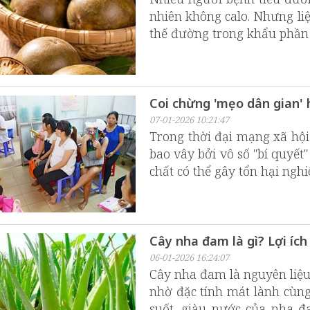
nhiên không calo. Nhưng li
thế đường trong khẩu phần
Coi chừng 'mẹo dân gian' 
07-01-2026 10:21:47
Trong thời đại mạng xã hội
bao vây bởi vô số "bí quyế
chất có thể gây tổn hại ngh
Cây nha đam là gì? Lợi ích
06-01-2026 16:24:07
Cây nha đam là nguyên liệu
nhờ đặc tính mát lành cùng
suốt, giàu nước của nha đ