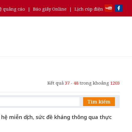
ệ quảng cáo
|
Báo giấy Online
|
Lịch cúp điện
Kết quả
37 - 48
trong khoảng
1203
Tìm kiếm
hệ miễn dịch, sức đề kháng thông qua thực