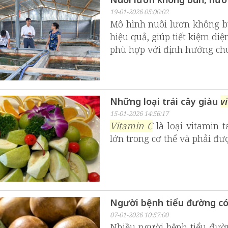
19-01-2026 05:00:02
Mô hình nuôi lươn không 
hiệu quả, giúp tiết kiệm diệ
phù hợp với định hướng chu
Những loại trái cây giàu
v
15-01-2026 14:56:17
Vitamin C
là loại vitamin 
lớn trong cơ thể và phải đư
Người bệnh tiểu đường có
07-01-2026 10:57:00
Nhiều người bệnh tiểu đườ