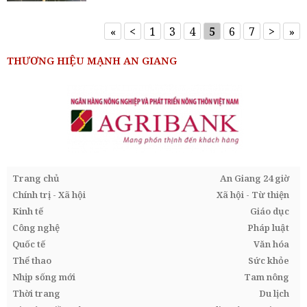
«
<
1
3
4
5
6
7
>
»
THƯƠNG HIỆU MẠNH AN GIANG
Trang chủ
An Giang 24 giờ
Chính trị - Xã hội
Xã hội - Từ thiện
Kinh tế
Giáo dục
Công nghệ
Pháp luật
Quốc tế
Văn hóa
Thể thao
Sức khỏe
Nhịp sống mới
Tam nông
Thời trang
Du lịch