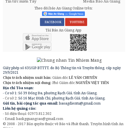
Tin tức miền Tây
Media Báo An Giang
Theo dõi báo An Giang Online trên:
FACEBOOK
YOUTUBE
Tải Báo An Giang App
Giấy phép số 635/GP-BTTTT, do Bộ Thông tin và Truyền thông, cấp ngày
29/9/2021
Chịu trách nhiệm xuất bản:
Giám đốc
LÊ VĂN CHUYỂN
Chịu trách nhiệm nội dung:
Phó Giám đốc
NGUYỄN VIỆT TIẾN
Địa chỉ Tòa soạn:
- Cơ sở 1: Số 39 Đống Đa, phường Rạch Giá, tỉnh An Giang.
- Cơ sở 2:
Số 16 Mạc Đĩnh Chi, phường Rạch Giá, tỉnh An Giang.
Gửi tin, bài cộng tác qua email:
baoagdientu@gmail.com
Liên hệ quảng cáo:
- Số điện thoại: 02973.812.302
- Email:
baokgquangcao@gmail.com
© 2008 - 2017 Bản quyền thuộc về Báo và Phát thanh, Truyền hình tỉnh An