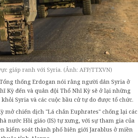
vực giáp ranh với Syria. (Ảnh: AFP/TTXVN)
, Tổng thống Erdogan nói rằng người dân Syria ở
hĩ Kỳ đến và quân đội Thổ Nhĩ Kỳ sẽ ở lại những
khỏi Syria và các cuộc bầu cử tự do được tổ chức.
Kỳ mở chiến dịch "Lá chắn Euphrates" chống lại các
à nước Hồi giáo (IS) tự xưng, với sự tham gia của
ền kiểm soát thành phố biên giới Jarablus ở miền