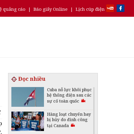
ệ quảng cáo
|
Báo giấy Online
|
Lịch cúp điện
Đọc nhiều
Cuba nỗ lực khôi phục
hệ thống điện sau các
sự cố toàn quốc
Hàng loạt chuyến bay
bị hủy do đình công
p
tại Canada
,