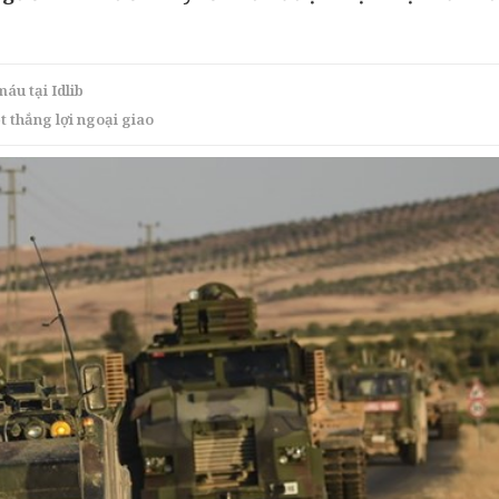
áu tại Idlib
t thắng lợi ngoại giao