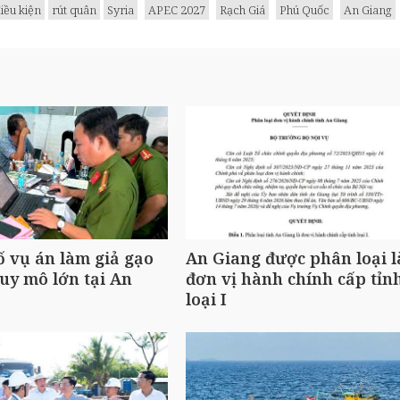
iều kiện
rút quân
Syria
APEC 2027
Rạch Giá
Phú Quốc
An Giang
ố vụ án làm giả gạo
An Giang được phân loại l
uy mô lớn tại An
đơn vị hành chính cấp tỉn
loại I