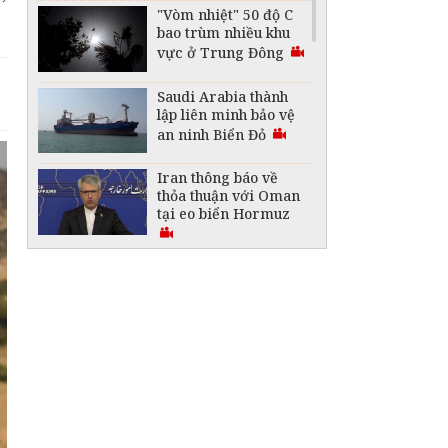
"Vòm nhiệt" 50 độ C
bao trùm nhiều khu
vực ở Trung Đông
Saudi Arabia thành
lập liên minh bảo vệ
an ninh Biển Đỏ
Iran thông báo về
thỏa thuận với Oman
tại eo biển Hormuz
Chủng virus cúm gia
cầm H5 lây lan rộng
tại Australia
Nguyên nhân dẫn đến
làn sóng di cư trái
phép vào Ceuta
Mỹ ghi nhận ca tử
vong đầu tiên trong