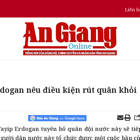
Liên h
dogan nêu điều kiện rút quân khỏi
Tayip Erdogan tuyên bố quân đội nước này sẽ tiế
 người dân nước này tổ chức được một cuộc bầu cử