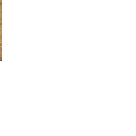
mùa dịch
cyclosporiasis
Triều Tiên lo ngại
các hoạt động quân
sự của Mỹ, Nhật Bản
và NATO
Nga siết chế tài đối
với người trốn trách
nhiệm hình sự ở nước
ngoài