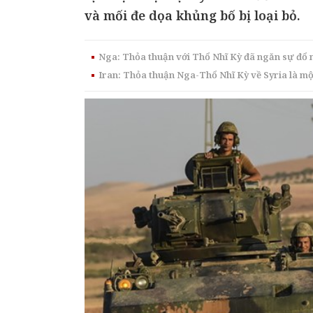
và mối đe dọa khủng bố bị loại bỏ.
Nga: Thỏa thuận với Thổ Nhĩ Kỳ đã ngăn sự đổ m
Iran: Thỏa thuận Nga-Thổ Nhĩ Kỳ về Syria là mộ