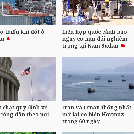
ơ thiếu khí đốt ở
Liên hợp quốc cảnh báo
Âu
nguy cơ nạn đói nghiêm
trọng tại Nam Sudan
t chặt quy định về
Iran và Oman thống nhất
công dân theo nơi
mở lại eo biển Hormuz
trong 60 ngày