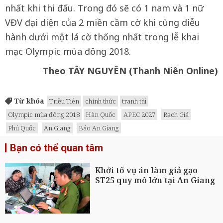
nhất khi thi đấu. Trong đó sẽ có 1 nam và 1 nữ
VĐV đại diện của 2 miền cầm cờ khi cùng diễu
hành dưới một lá cờ thống nhất trong lễ khai
mạc Olympic mùa đông 2018.
Theo TÂY NGUYÊN (Thanh Niên Online)
Từ khóa
Triều Tiên
chính thức
tranh tài
Olympic mùa đông 2018
Hàn Quốc
APEC 2027
Rạch Giá
Phú Quốc
An Giang
Báo An Giang
Bạn có thể quan tâm
Khởi tố vụ án làm giả gạo
ST25 quy mô lớn tại An Giang