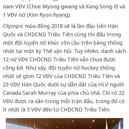
nam VĐV (Choe Myong-gwang và Kang Song-il) và
1 VĐV nữ (Kim Ryon-hyang).
Olympic mùa đông 2018 sẽ là lần đầu tiên Hàn
Quốc và CHDCND Triều Tiên cùng thi đấu trong
một đội tuyển nữ khúc côn cầu trên băng thống
nhất tại một kỳ Thế vận hội. Tuy nhiên, danh sách
12 nữ VĐV CHDCND Triều Tiên vẫn chưa được
công bố. Như vậy, đội tuyển nữ hockey thống
nhất sẽ gồm 12 VĐV của CHDCND Triều Tiên và
23 VĐV Hàn Quốc dưới sự dẫn dắt của HLV người
Canada Sarah Murray của phía chủ nhà. Chỉ có 22
VĐV được ra sân trong mỗi trận đấu, trong đó có
ít nhất là 3 VĐV đến từ CHDCND Triều Tiên.