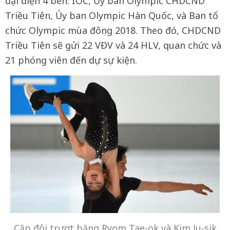
đại diện 4 bên: IOC, Ủy ban Olympic CHDCND
Triều Tiên, Ủy ban Olympic Hàn Quốc, và Ban tổ
chức Olympic mùa đông 2018. Theo đó, CHDCND
Triều Tiên sẽ gửi 22 VĐV và 24 HLV, quan chức và
21 phóng viên đến dự sự kiện.
Cặp đôi trượt băng Ryom Tae-ok và Kim Ju-sik