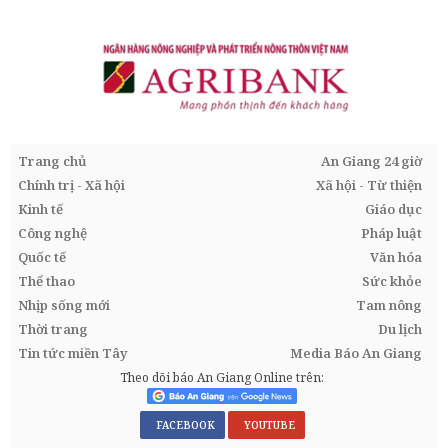
Trang chủ
An Giang 24 giờ
Chính trị - Xã hội
Xã hội - Từ thiện
Kinh tế
Giáo dục
Công nghệ
Pháp luật
Quốc tế
Văn hóa
Thể thao
Sức khỏe
Nhịp sống mới
Tam nông
Thời trang
Du lịch
Tin tức miền Tây
Media Báo An Giang
Theo dõi báo An Giang Online trên:
FACEBOOK
YOUTUBE