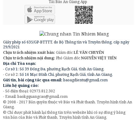
Tải Báo An Giang App
Giấy phép số 635/GP-BTTTT, do Bộ Thông tin và Truyền thông, cấp ngày
29/9/2021
Chịu trách nhiệm xuất bản:
Giám đốc
LÊ VĂN CHUYỂN
Chịu trách nhiệm nội dung:
Phó Giám đốc
NGUYỄN VIỆT TIẾN
Địa chỉ Tòa soạn:
- Cơ sở 1: Số 39 Đống Đa, phường Rạch Giá, tỉnh An Giang.
- Cơ sở 2:
Số 16 Mạc Đĩnh Chi, phường Rạch Giá, tỉnh An Giang.
Gửi tin, bài cộng tác qua email:
baoagdientu@gmail.com
Liên hệ quảng cáo:
- Số điện thoại: 02973.812.302
- Email:
baokgquangcao@gmail.com
© 2008 - 2017 Bản quyền thuộc về Báo và Phát thanh, Truyền hình tỉnh An
Giang.
© Chỉ được phát hành lại thông tin trên website khi có sự đồng ý bằng
văn bản của Báo và Phát thanh, Truyền hình tỉnh An Giang.