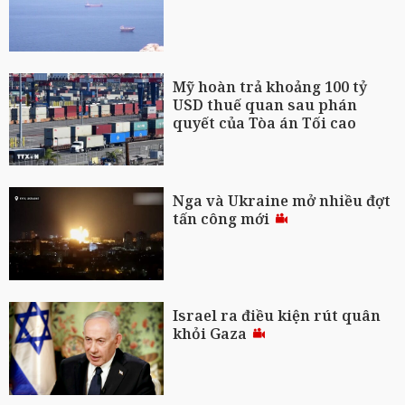
Mỹ hoàn trả khoảng 100 tỷ
USD thuế quan sau phán
quyết của Tòa án Tối cao
Nga và Ukraine mở nhiều đợt
tấn công mới
Israel ra điều kiện rút quân
khỏi Gaza