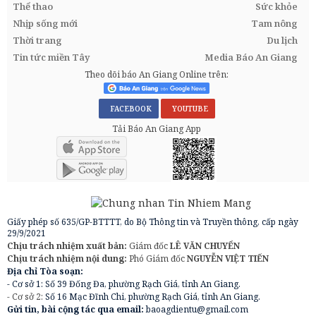
Thể thao
Sức khỏe
Nhịp sống mới
Tam nông
Thời trang
Du lịch
Tin tức miền Tây
Media Báo An Giang
Theo dõi báo An Giang Online trên:
FACEBOOK
YOUTUBE
Tải Báo An Giang App
Giấy phép số 635/GP-BTTTT, do Bộ Thông tin và Truyền thông, cấp ngày
29/9/2021
Chịu trách nhiệm xuất bản:
Giám đốc
LÊ VĂN CHUYỂN
Chịu trách nhiệm nội dung:
Phó Giám đốc
NGUYỄN VIỆT TIẾN
Địa chỉ Tòa soạn:
- Cơ sở 1: Số 39 Đống Đa, phường Rạch Giá, tỉnh An Giang.
- Cơ sở 2:
Số 16 Mạc Đĩnh Chi, phường Rạch Giá, tỉnh An Giang.
Gửi tin, bài cộng tác qua email:
baoagdientu@gmail.com