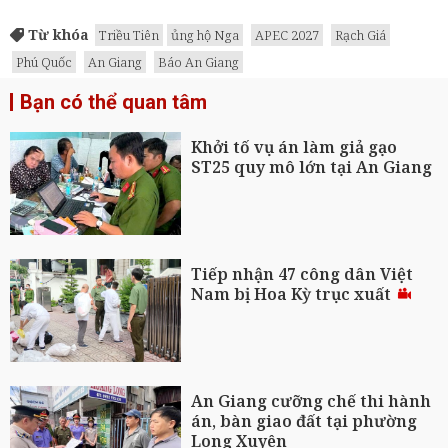
Từ khóa
Triều Tiên
ủng hộ Nga
APEC 2027
Rạch Giá
Phú Quốc
An Giang
Báo An Giang
Bạn có thể quan tâm
Khởi tố vụ án làm giả gạo
ST25 quy mô lớn tại An Giang
Tiếp nhận 47 công dân Việt
Nam bị Hoa Kỳ trục xuất
An Giang cưỡng chế thi hành
án, bàn giao đất tại phường
Long Xuyên