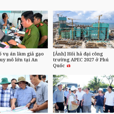
ố vụ án làm giả gạo
[Ảnh] Hối hả đại công
uy mô lớn tại An
trường APEC 2027 ở Phú
Quốc