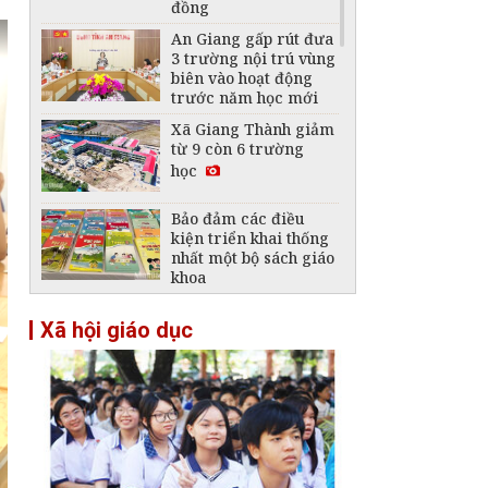
đồng
An Giang gấp rút đưa
3 trường nội trú vùng
biên vào hoạt động
trước năm học mới
Xã Giang Thành giảm
từ 9 còn 6 trường
học
Bảo đảm các điều
kiện triển khai thống
nhất một bộ sách giáo
khoa
Bộ Giáo dục và Đào
Xã hội giáo dục
tạo: Dùng AI gian lận
trong học tập, nghiên
cứu sẽ bị xử lý từ
ngày 15/8
Xã Ô Lâm đặt mục
tiêu 97% người trong
độ tuổi biết chữ mức
độ 1