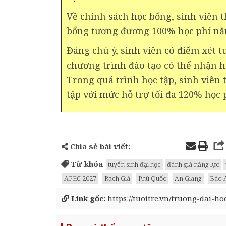
Về chính sách học bổng, sinh viên 
bổng tương đương 100% học phí nă
Đáng chú ý, sinh viên có điểm xét 
chương trình đào tạo có thể nhận họ
Trong quá trình học tập, sinh viên 
tập với mức hỗ trợ tối đa 120% học 
Chia sẻ bài viết:
Từ khóa
tuyển sinh đại học
đánh giá năng lực
APEC 2027
Rạch Giá
Phú Quốc
An Giang
Báo 
Link gốc:
https://tuoitre.vn/truong-dai-ho