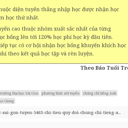
thuộc diện tuyển thẳng nhập học được nhận học
m học thứ nhất.
tuyển cao thuộc nhóm xuất sắc nhất của từng
c bổng lên tới 120% học phí học kỳ đầu tiên.
tiếp tục có cơ hội nhận học bổng khuyến khích học
phí theo kết quả học tập và rèn luyện.
Theo Báo Tuổi Tr
trường Đại học Sài Gòn
phương thức xét tuyển
chứng chỉ tiếng Anh
An Giang
c-sai-gon-tuyen-5463-chi-tieu-quy-doi-chung-chi-tieng-a...