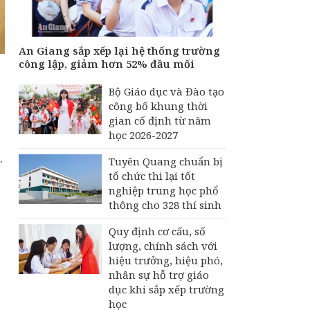
Trường Đại học
Ngoại thương thành
lập 4 trường mới
An Giang sắp xếp lại hệ thống trường
công lập, giảm hơn 52% đầu mối
An Giang đưa lao
động sang Đức theo
Bộ Giáo dục và Đào tạo
diện visa tay nghề
công bố khung thời
gian cố định từ năm
Tất cả giáo viên được
học 2026-2027
tập huấn dạy học theo
bộ sách giáo khoa
.
Tuyên Quang chuẩn bị
thống nhất
tổ chức thi lại tốt
nghiệp trung học phổ
thông cho 328 thí sinh
Quy định cơ cấu, số
lượng, chính sách với
hiệu trưởng, hiệu phó,
nhân sự hỗ trợ giáo
dục khi sắp xếp trường
học