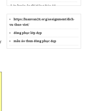
Lớp luyện ôn thi tiếng Đức A1
Mẫu
đồng phục lớp oversize Connect
https://luanvan24.org/assignment/dich-
luật thương mại quốc tế ra làm gì
vu-thue-viet/
đồng phục lớp đẹp
ợ
mẫu áo thun đồng phục đẹp