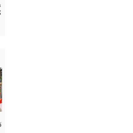
n
g
ố