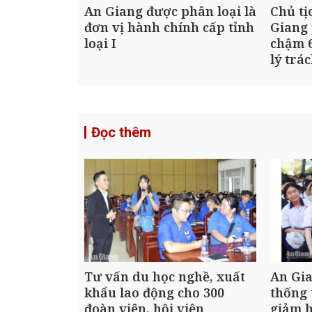
An Giang được phân loại là
Chủ tị
đơn vị hành chính cấp tỉnh
Giang 
loại I
chậm 6
lý trá
Đọc thêm
Tư vấn du học nghề, xuất
An Gia
khẩu lao động cho 300
thống 
đoàn viên, hội viên
giảm 