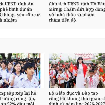
ch UBND tỉnh An
Chủ tịch UBND tỉnh Hồ Vă
phê bình dự án
Mừng: Chấm dứt hợp đồn
 tháng, yêu cầu xử
với nhà thầu vi phạm,
ch nhiệm
chậm tiến độ
ng sắp xếp lại hệ
Bộ Giáo dục và Đào tạo
trường công lập,
công bố khung thời gian c
hơn 52% đầu mối
định từ năm học 2026-2027