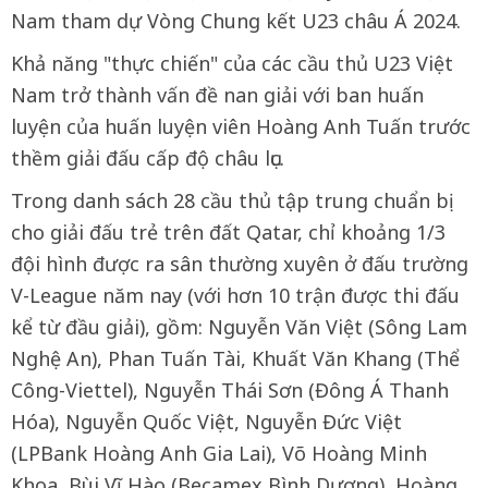
Nam tham dự Vòng Chung kết U23 châu Á 2024.
Khả năng "thực chiến" của các cầu thủ U23 Việt
Nam trở thành vấn đề nan giải với ban huấn
luyện của huấn luyện viên Hoàng Anh Tuấn trước
thềm giải đấu cấp độ châu lục.
Trong danh sách 28 cầu thủ tập trung chuẩn bị
cho giải đấu trẻ trên đất Qatar, chỉ khoảng 1/3
đội hình được ra sân thường xuyên ở đấu trường
V-League năm nay (với hơn 10 trận được thi đấu
kể từ đầu giải), gồm: Nguyễn Văn Việt (Sông Lam
Nghệ An), Phan Tuấn Tài, Khuất Văn Khang (Thể
Công-Viettel), Nguyễn Thái Sơn (Đông Á Thanh
Hóa), Nguyễn Quốc Việt, Nguyễn Đức Việt
(LPBank Hoàng Anh Gia Lai), Võ Hoàng Minh
Khoa, Bùi Vĩ Hào (Becamex Bình Dương), Hoàng