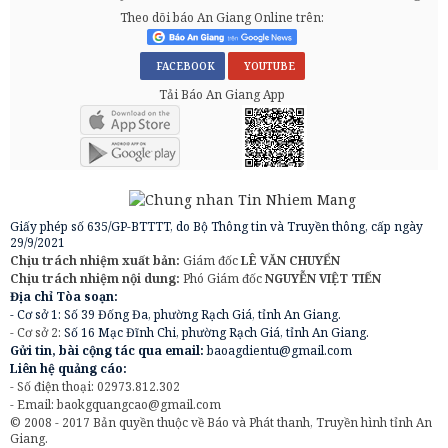
Theo dõi báo An Giang Online trên:
FACEBOOK
YOUTUBE
Tải Báo An Giang App
Giấy phép số 635/GP-BTTTT, do Bộ Thông tin và Truyền thông, cấp ngày
29/9/2021
Chịu trách nhiệm xuất bản:
Giám đốc
LÊ VĂN CHUYỂN
Chịu trách nhiệm nội dung:
Phó Giám đốc
NGUYỄN VIỆT TIẾN
Địa chỉ Tòa soạn:
- Cơ sở 1: Số 39 Đống Đa, phường Rạch Giá, tỉnh An Giang.
- Cơ sở 2:
Số 16 Mạc Đĩnh Chi, phường Rạch Giá, tỉnh An Giang.
Gửi tin, bài cộng tác qua email:
baoagdientu@gmail.com
Liên hệ quảng cáo:
- Số điện thoại: 02973.812.302
- Email:
baokgquangcao@gmail.com
© 2008 - 2017 Bản quyền thuộc về Báo và Phát thanh, Truyền hình tỉnh An
Giang.