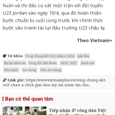
huấn và thi đấu cọ xát một trận với đội tuyển
U23 Jordan vào ngày 10/4, qua đó hoàn thiện
bước chuẩn bị cuối cùng trước khi chính thức
bước vào tranh tài tại đấu trường U23 châu lục.
Theo Vietnam+
Từ khóa
Vòng chung kết U23 châu Á 2024
giải đấu
lấy lại niềm tin
bóng đá Việt Nam
APEC 2027
Rạch Giá
Phú Quốc
An Giang
Báo An Giang
Link gốc:
https://www.vietnamplus.vn/vong-chung-ket-
u23-chau-a-2024-giai-dau-lay-lai-niem-tin-cho...
Bạn có thể quan tâm
Tiếp nhận 47 công dân Việt