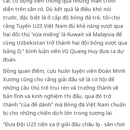
các cổ động viên thông qua những màn trình
diễn trên sân cỏ. Dù kết quả là điều khó nói
trước, đặc biệt là ở cấp độ bóng đá trẻ, tôi cho
rằng Tuyển U23 Việt Nam đủ khả năng vượt qua
hai đối thủ 'vừa miếng' là Kuwait và Malaysia để
cùng Uzbekistan trở thành hai đội bóng vượt qua
bảng D," bình luận viên Vũ Quang Huy đưa ra dự
đoán.
Đồng quan điểm, cựu huấn luyện viên Đoàn Minh
Xương cũng cho rằng giải đấu sẽ là cơ hội để
những cầu thủ trẻ trui rèn và trưởng thành về
bản lĩnh và kinh nghiệm thi đấu, qua đó trở
thành "của để dành" mà Bóng đá Việt Nam chuẩn
bị cho những chiến dịch lớn trong tương lai.
"Đưa Đội U23 tiến xa ở giải đấu châu lục - sân chơi