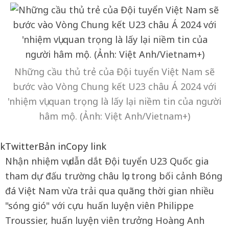
Những cầu thủ trẻ của Đội tuyển Việt Nam sẽ
bước vào Vòng Chung kết U23 châu Á 2024 với
'nhiệm vụ' quan trọng là lấy lại niềm tin của người
hâm mộ. (Ảnh: Việt Anh/Vietnam+)
k
Twitter
Bản in
Copy link
Nhận nhiệm vụ dẫn dắt Đội tuyển U23 Quốc gia
tham dự đấu trường châu lục trong bối cảnh Bóng
đá Việt Nam vừa trải qua quãng thời gian nhiều
"sóng gió" với cựu huấn luyện viên Philippe
Troussier, huấn luyện viên trưởng Hoàng Anh