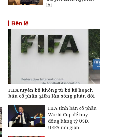
lời
ẽ
Bên lề
FIFA tuyên bố không từ bỏ kế hoạch
bán cổ phần giữa làn sóng phản đối
FIFA tính bán cổ phần
World Cup để huy
động hàng tỷ USD,
UEFA nổi giận