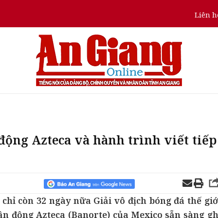
Liên h
động Azteca và hành trình viết tiếp
chỉ còn 32 ngày nữa Giải vô địch bóng đá thế giớ
ận động Azteca (Banorte) của Mexico sẵn sàng gh