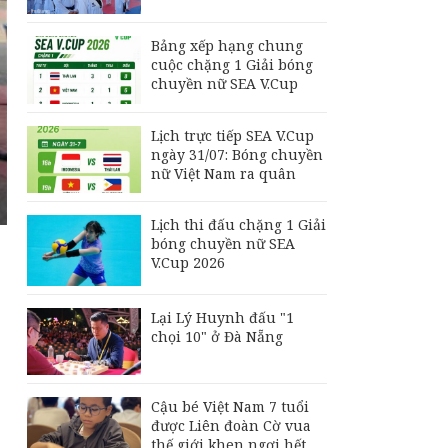
Philippines đấu Thái
Lan
Bảng xếp hạng chung
Đội tuyển Futsal Việt
cuộc chặng 1 Giải bóng
Nam gây bất ngờ
chuyền nữ SEA V.Cup
trước đội xếp hạng 7
thế giới
Lịch trực tiếp SEA V.Cup
Bảng xếp hạng chung
ngày 31/07: Bóng chuyền
cuộc chặng 1 Giải
nữ Việt Nam ra quân
bóng chuyền nữ SEA
V.Cup
Lịch thi đấu chặng 1 Giải
bóng chuyền nữ SEA
V.Cup 2026
Lại Lý Huynh đấu "1
chọi 10" ở Đà Nẵng
Cậu bé Việt Nam 7 tuổi
được Liên đoàn Cờ vua
thế giới khen ngợi hết