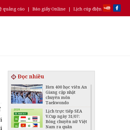
ệ quảng cáo
|
Báo giấy Online
|
Lịch cúp điện
Đọc nhiều
Hơn 400 học viên An
Giang cập nhật
chuyên môn
Taekwondo
Lịch trực tiếp SEA
V.Cup ngày 31/07:
i
Bóng chuyền nữ Việt
Nam ra quân
i