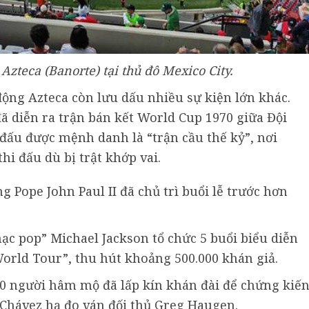
zteca (Banorte) tại thủ đô Mexico City.
động Azteca còn lưu dấu nhiều sự kiện lớn khác.
ã diễn ra trận bán kết World Cup 1970 giữa Đội
 đấu được mệnh danh là “trận cầu thế kỷ”, nơi
i đấu dù bị trật khớp vai.
g Pope John Paul II đã chủ trì buổi lễ trước hơn
ạc pop” Michael Jackson tổ chức 5 buổi biểu diễn
orld Tour”, thu hút khoảng 500.000 khán giả.
0 người hâm mộ đã lấp kín khán đài để chứng kiế
 Chávez hạ đo ván đối thủ Greg Haugen.