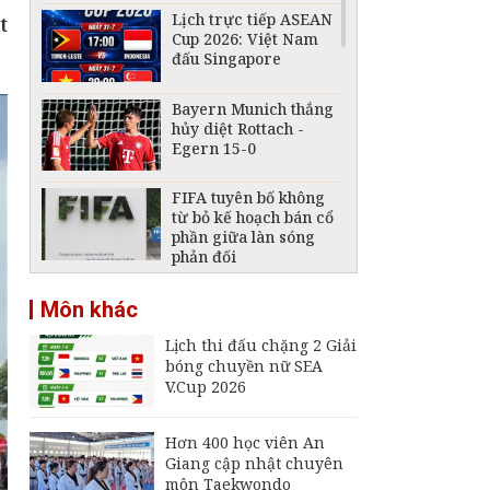
Lịch trực tiếp ASEAN
t
Cup 2026: Việt Nam
đấu Singapore
Bayern Munich thắng
hủy diệt Rottach -
Egern 15-0
FIFA tuyên bố không
từ bỏ kế hoạch bán cổ
phần giữa làn sóng
phản đối
ASEAN Cup 2026: Hòa
Môn khác
0-0 trước Singapore,
tuyển Việt Nam bỏ lỡ
Lịch thi đấu chặng 2 Giải
cơ hội chiếm ngôi đầu
bóng chuyền nữ SEA
Lịch trực tiếp ASEAN
V.Cup 2026
Cup 2026 ngày 3/8:
Indonesia đấu Việt
Nam
Hơn 400 học viên An
Giang cập nhật chuyên
Lịch trực tiếp ASEAN
môn Taekwondo
Cup 2026 ngày 4/8: