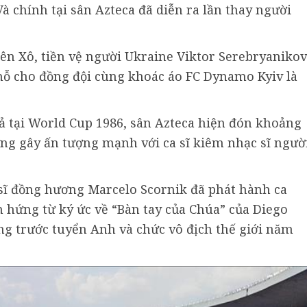
Và chính tại sân Azteca đã diễn ra lần thay người
iên Xô, tiền vệ người Ukraine Viktor Serebryanikov
hỗ cho đồng đội cùng khoác áo FC Dynamo Kyiv là
iả tại World Cup 1986, sân Azteca hiện đón khoảng
ừng gây ấn tượng mạnh với ca sĩ kiêm nhạc sĩ ngườ
ĩ đồng hương Marcelo Scornik đã phát hành ca
m hứng từ ký ức về “Bàn tay của Chúa” của Diego
 trước tuyển Anh và chức vô địch thế giới năm