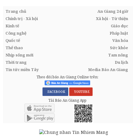
Trang chủ
An Giang 24 giờ
Chính trị - Xã hội
Xã hội - Từ thiện
Kinh tế
Giáo dục
Công nghệ
Pháp luật
Quốc tế
Văn hóa
Thể thao
Sức khỏe
Nhịp sống mới
Tam nông
Thời trang
Du lịch
Tin tức miền Tây
Media Báo An Giang
Theo dõi báo An Giang Online trên:
FACEBOOK
YOUTUBE
Tải Báo An Giang App