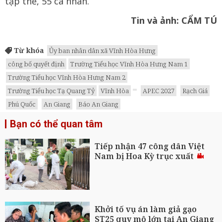
tập thể, 55 cá nhân.
Tin và ảnh: CẨM TÚ
Từ khóa
Ủy ban nhân dân xã Vĩnh Hòa Hưng
công bố quyết định
Trường Tiểu học Vĩnh Hòa Hưng Nam 1
Trường Tiểu học Vĩnh Hòa Hưng Nam 2
Trường Tiểu học Tạ Quang Tỷ
Vĩnh Hòa
APEC 2027
Rạch Giá
Phú Quốc
An Giang
Báo An Giang
Bạn có thể quan tâm
Tiếp nhận 47 công dân Việt
Nam bị Hoa Kỳ trục xuất
Khởi tố vụ án làm giả gạo
ST25 quy mô lớn tại An Giang