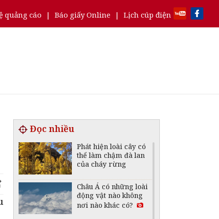
ệ quảng cáo
|
Báo giấy Online
|
Lịch cúp điện
Đọc nhiều
Phát hiện loài cây có
thể làm chậm đà lan
của cháy rừng
Châu Á có những loài
động vật nào không
u
nơi nào khác có?