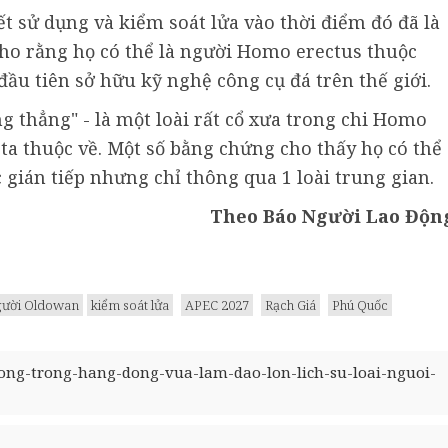
ết sử dụng và kiểm soát lửa vào thời điểm đó đã là
ho rằng họ có thể là người Homo erectus thuộc
u tiên sở hữu kỹ nghệ công cụ đá trên thế giới.
g thẳng" - là một loài rất cổ xưa trong chi Homo
a thuộc về. Một số bằng chứng cho thấy họ có thể
ặc gián tiếp nhưng chỉ thông qua 1 loài trung gian.
Theo Báo Người Lao Độn
người Oldowan
kiểm soát lửa
APEC 2027
Rạch Giá
Phú Quốc
ong-trong-hang-dong-vua-lam-dao-lon-lich-su-loai-nguoi-