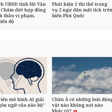
ch UBND tỉnh Hồ Văn
Phát hiện 1 thi thể trong
 Chấm dứt hợp đồng
vụ 2 ngư dân mất tích trê
à thầu vi phạm,
biển Phú Quốc
iến độ
riển mô hình AI giải
Châu Á có những loài độn
gôn ngữ của não bộ”
vật nào không nơi nào
khác có?