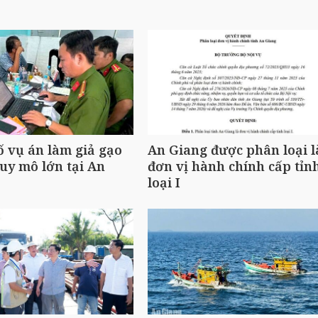
ố vụ án làm giả gạo
An Giang được phân loại l
uy mô lớn tại An
đơn vị hành chính cấp tỉn
loại I