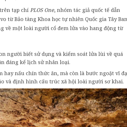
rên tạp chí
PLOS One
, nhóm tác giả quốc tế dẫn
lvo từ Bảo tàng Khoa học tự nhiên Quốc gia Tây Ba
g về một loài người cổ đem lửa vào hang động từ
on người biết sử dụng và kiểm soát lửa lùi về quá
 đáng kể lịch sử nhân loại.
m hay nấu chín thức ăn, mà còn là bước ngoặt vĩ đạ
o và định hình cấu trúc xã hội loài người sơ khai.