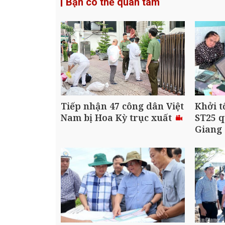
Bạn có thể quan tâm
Tiếp nhận 47 công dân Việt
Khởi t
Nam bị Hoa Kỳ trục xuất
ST25 q
Giang