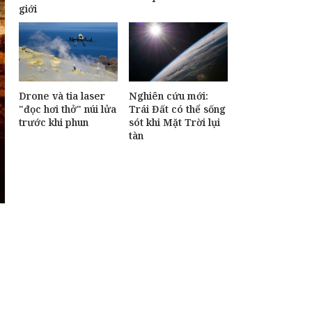
giới
quả hơn? Hãy thử
ngồi thẳng lưng
Drone và tia laser
Nghiên cứu mới:
"đọc hơi thở" núi lửa
Trái Đất có thể sống
trước khi phun
sót khi Mặt Trời lụi
tàn