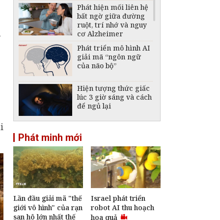
Phát hiện mối liên hệ
bất ngờ giữa đường
ruột, trí nhớ và nguy
n
cơ Alzheimer
Phát triển mô hình AI
giải mã “ngôn ngữ
của não bộ”
Hiện tượng thức giấc
lúc 3 giờ sáng và cách
để ngủ lại
i
Phát hiện 17 loài chim
Phát minh mới
mới ở Vườn quốc gia
Phong Nha - Kẻ Bàng
Gà lôi lam mào trắng
trở về Quảng Trị -
hành trình hồi sinh
loài chim đặc hữu
Lần đầu giải mã "thế
Israel phát triển
Việt Nam
giới vô hình" của rạn
robot AI thu hoạch
san hô lớn nhất thế
hoa quả
Muốn làm việc hiệu