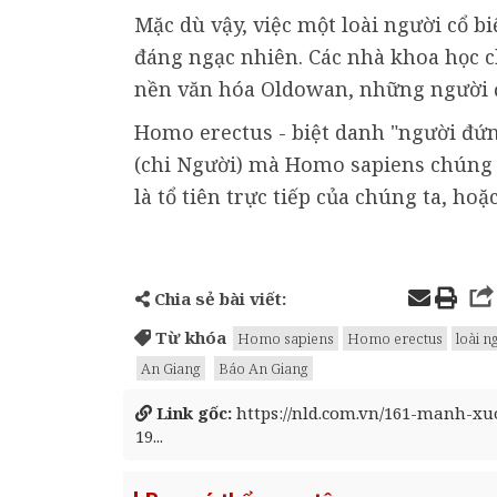
Mặc dù vậy, việc một loài người cổ bi
đáng ngạc nhiên. Các nhà khoa học c
nền văn hóa Oldowan, những người đầ
Homo erectus - biệt danh "người đứn
(chi Người) mà Homo sapiens chúng t
là tổ tiên trực tiếp của chúng ta, ho
Chia sẻ bài viết:
Từ khóa
Homo sapiens
Homo erectus
loài 
An Giang
Báo An Giang
Link gốc:
https://nld.com.vn/161-manh-xu
19...