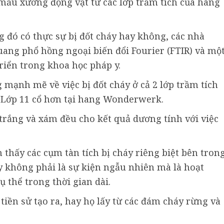
mẩu xương động vật từ các lớp trầm tích của hang
 đó có thực sự bị đốt cháy hay không, các nhà
ang phổ hồng ngoại biến đổi Fourier (FTIR) và mộ
riển trong khoa học pháp y.
 mạnh mẽ về việc bị đốt cháy ở cả 2 lớp trầm tích
 Lớp 11 cổ hơn tại hang Wonderwerk.
rắng và xám đều cho kết quả dương tính với việc
 thấy các cụm tàn tích bị cháy riêng biệt bên tron
y không phải là sự kiện ngẫu nhiên mà là hoạt
ụ thể trong thời gian dài.
tiền sử tạo ra, hay họ lấy từ các đám cháy rừng và