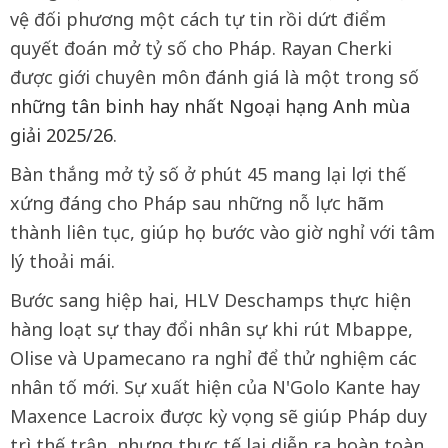
vệ đối phương một cách tự tin rồi dứt điểm
quyết đoán mở tỷ số cho Pháp. Rayan Cherki
được giới chuyên môn đánh giá là một trong số
những tân binh hay nhất Ngoại hạng Anh mùa
giải 2025/26
.
Bàn thắng mở tỷ số ở phút 45 mang lại lợi thế
xứng đáng cho Pháp sau những nỗ lực hãm
thành liên tục, giúp họ bước vào giờ nghỉ với tâm
lý thoải mái.
Bước sang hiệp hai, HLV Deschamps thực hiện
hàng loạt sự thay đổi nhân sự khi rút Mbappe,
Olise và Upamecano ra nghỉ để thử nghiệm các
nhân tố mới. Sự xuất hiện của N'Golo Kante hay
Maxence Lacroix được kỳ vọng sẽ giúp Pháp duy
trì thế trận, nhưng thực tế lại diễn ra hoàn toàn