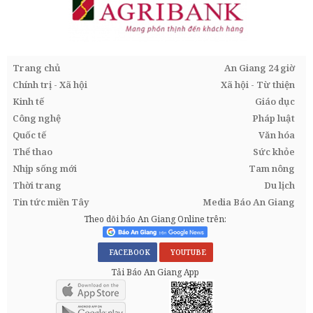
Trang chủ
An Giang 24 giờ
Chính trị - Xã hội
Xã hội - Từ thiện
Kinh tế
Giáo dục
Công nghệ
Pháp luật
Quốc tế
Văn hóa
Thể thao
Sức khỏe
Nhịp sống mới
Tam nông
Thời trang
Du lịch
Tin tức miền Tây
Media Báo An Giang
Theo dõi báo An Giang Online trên:
FACEBOOK
YOUTUBE
Tải Báo An Giang App