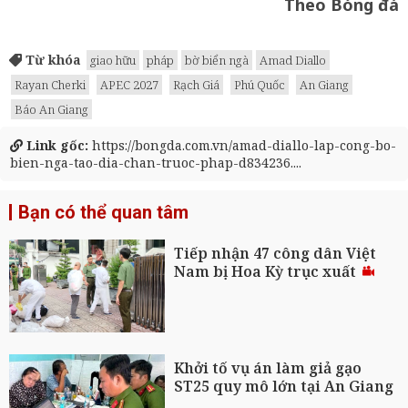
Theo Bóng đá
Từ khóa
giao hữu
pháp
bờ biển ngà
Amad Diallo
Rayan Cherki
APEC 2027
Rạch Giá
Phú Quốc
An Giang
Báo An Giang
Link gốc:
https://bongda.com.vn/amad-diallo-lap-cong-bo-
bien-nga-tao-dia-chan-truoc-phap-d834236....
Bạn có thể quan tâm
Tiếp nhận 47 công dân Việt
Nam bị Hoa Kỳ trục xuất
Khởi tố vụ án làm giả gạo
ST25 quy mô lớn tại An Giang