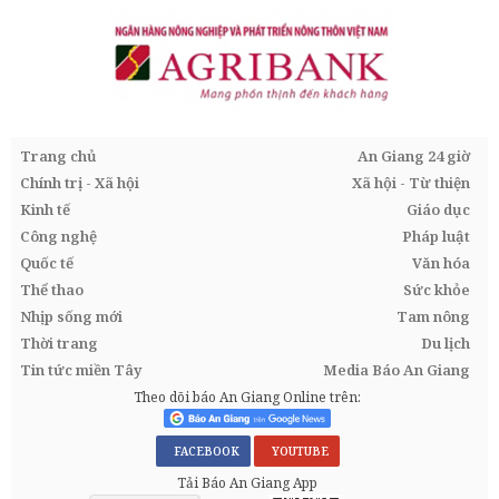
Trang chủ
An Giang 24 giờ
Chính trị - Xã hội
Xã hội - Từ thiện
Kinh tế
Giáo dục
Công nghệ
Pháp luật
Quốc tế
Văn hóa
Thể thao
Sức khỏe
Nhịp sống mới
Tam nông
Thời trang
Du lịch
Tin tức miền Tây
Media Báo An Giang
Theo dõi báo An Giang Online trên:
FACEBOOK
YOUTUBE
Tải Báo An Giang App