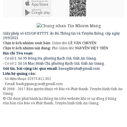
Giấy phép số 635/GP-BTTTT, do Bộ Thông tin và Truyền thông, cấp ngày
29/9/2021
Chịu trách nhiệm xuất bản:
Giám đốc
LÊ VĂN CHUYỂN
Chịu trách nhiệm nội dung:
Phó Giám đốc
NGUYỄN VIỆT TIẾN
Địa chỉ Tòa soạn:
- Cơ sở 1: Số 39 Đống Đa, phường Rạch Giá, tỉnh An Giang.
- Cơ sở 2:
Số 16 Mạc Đĩnh Chi, phường Rạch Giá, tỉnh An Giang.
Gửi tin, bài cộng tác qua email:
baoagdientu@gmail.com
Liên hệ quảng cáo:
- Số điện thoại: 02973.812.302
- Email:
baokgquangcao@gmail.com
© 2008 - 2017 Bản quyền thuộc về Báo và Phát thanh, Truyền hình tỉnh An
Giang.
© Chỉ được phát hành lại thông tin trên website khi có sự đồng ý bằng
văn bản của Báo và Phát thanh, Truyền hình tỉnh An Giang.