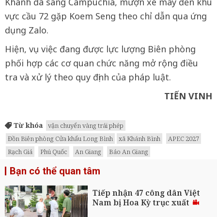
Khanh đã sang Campuchia, mượn xe máy đến khu
vực cầu 72 gặp Koem Seng theo chỉ dẫn qua ứng
dụng Zalo.
Hiện, vụ việc đang được lực lượng Biên phòng
phối hợp các cơ quan chức năng mở rộng điều
tra và xử lý theo quy định của pháp luật.
TIẾN VINH
Từ khóa
vận chuyển vàng trái phép
Đồn Biên phòng Cửa khẩu Long Bình
xã Khánh Bình
APEC 2027
Rạch Giá
Phú Quốc
An Giang
Báo An Giang
Bạn có thể quan tâm
Tiếp nhận 47 công dân Việt
Nam bị Hoa Kỳ trục xuất