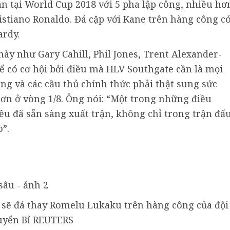
n tại World Cup 2018 với 5 pha lập công, nhiều hơ
stiano Ronaldo. Đá cặp với Kane trên hàng công c
ardy.
ày như Gary Cahill, Phil Jones, Trent Alexander-
 có cơ hội bởi điều mà HLV Southgate cần là mọi
àng và các cầu thủ chính thức phải thật sung sức
hơn ở vòng 1/8. Ông nói: “Một trong những điều
đều đã sẵn sàng xuất trận, không chỉ trong trận đấ
o”.
n sẽ đá thay Romelu Lukaku trên hàng công của đội
uyển Bỉ REUTERS