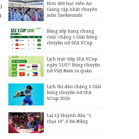
Hơn 400 học viên An
i
Giang cập nhật chuyên
u
môn Taekwondo
Bảng xếp hạng chung
cuộc chặng 1 Giải bóng
chuyền nữ SEA V.Cup
Lịch trực tiếp SEA V.Cup
ngày 31/07: Bóng chuyền
nữ Việt Nam ra quân
Lịch thi đấu chặng 1 Giải
bóng chuyền nữ SEA
V.Cup 2026
Lại Lý Huynh đấu "1
chọi 10" ở Đà Nẵng