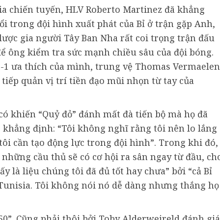
a chiến tuyến, HLV Roberto Martinez đã khẳng
i trong đội hình xuất phát của Bỉ ở trận gặp Anh,
n lược gia người Tây Ban Nha rất coi trọng trận đấu
 để ông kiểm tra sức mạnh chiều sâu của đội bóng.
4-2-1 ưa thích của mình, trung vệ Thomas Vermaelen
 tiếp quản vị trí tiền đạo mũi nhọn từ tay của
 có khiến “Quỷ đỏ” đánh mất đà tiến bộ mà họ đã
khẳng định: “Tôi không nghĩ rằng tôi nên lo lắng
tôi cần tạo động lực trong đội hình”. Trong khi đó,
 những cầu thủ sẽ có cơ hội ra sân ngay từ đầu, ch
ấy là liệu chúng tôi đã đủ tốt hay chưa” bởi “cả Bỉ
Tunisia. Tôi không nói nó dễ dàng nhưng thắng họ
0-50”. Cũng phải thôi bởi Toby Alderweireld đánh giá