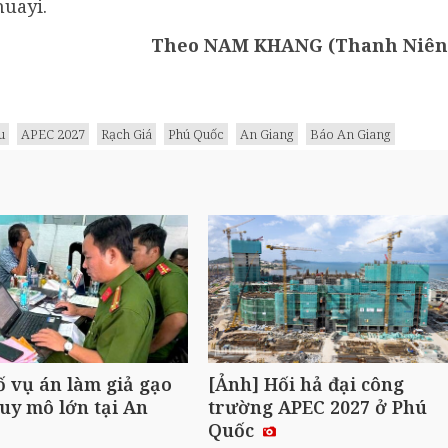
huayi.
Theo NAM KHANG (Thanh Niên
u
APEC 2027
Rạch Giá
Phú Quốc
An Giang
Báo An Giang
ố vụ án làm giả gạo
[Ảnh] Hối hả đại công
uy mô lớn tại An
trường APEC 2027 ở Phú
Quốc