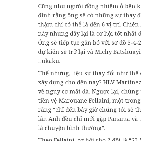
Cũng như người đồng nhiệm ở bên ki
định rằng ông sẽ có những sự thay đổ
thậm chí có thể là đến 6 vị trí. Chiế
này nhưng đây lại là cơ hội tốt nhất
Ông sẽ tiếp tục gắn bó với sơ đồ 3-
dự kiến sẽ trở lại và Michy Batshuayi
Lukaku.
Thế nhưng, liệu sự thay đổi như thế
xây dựng cho đến nay? HLV Martinez 
về nguy cơ mất đà. Ngược lại, chúng 
tiền vệ Marouane Fellaini, một trong
rằng “chỉ đến bây giờ chúng tôi sẽ th
lẫn Anh đều chỉ mới gặp Panama và 
là chuyện bình thường”.
Theo Fellaini, cơ hội cho 2 đội là “5