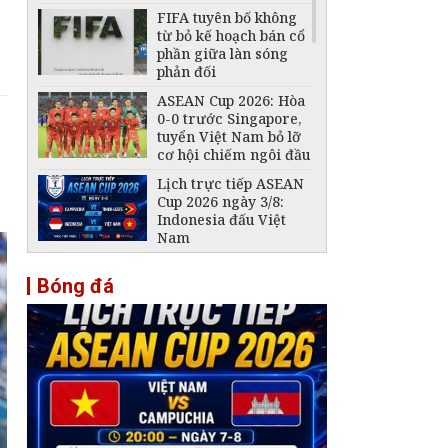
FIFA tuyên bố không
từ bỏ kế hoạch bán cổ
phần giữa làn sóng
phản đối
ASEAN Cup 2026: Hòa
0-0 trước Singapore,
tuyển Việt Nam bỏ lỡ
cơ hội chiếm ngôi đầu
Lịch trực tiếp ASEAN
Cup 2026 ngày 3/8:
Indonesia đấu Việt
Nam
Đội tuyển Futsal Việt
Bóng đá
Nam gây bất ngờ
trước đội xếp hạng 7
thế giới