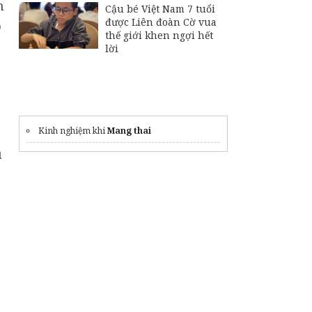
n
Cậu bé Việt Nam 7 tuổi
được Liên đoàn Cờ vua
ó
thế giới khen ngợi hết
lời
Kinh nghiệm khi
Mang thai
u