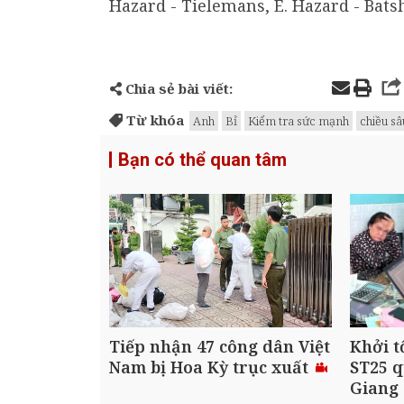
Hazard - Tielemans, E. Hazard - Bats
Chia sẻ bài viết:
Từ khóa
Anh
Bỉ
Kiểm tra sức mạnh
chiều sâ
Bạn có thể quan tâm
Tiếp nhận 47 công dân Việt
Khởi t
Nam bị Hoa Kỳ trục xuất
ST25 q
Giang