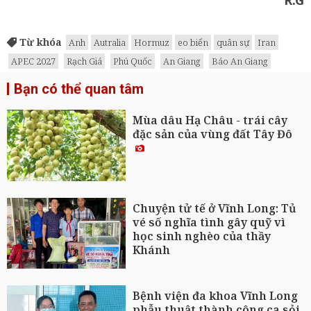
Từ khóa
Anh
Autralia
Hormuz
eo biển
quân sự
Iran
APEC 2027
Rạch Giá
Phú Quốc
An Giang
Báo An Giang
Bạn có thể quan tâm
Mùa dâu Hạ Châu - trái cây
đặc sản của vùng đất Tây Đô
Chuyện tử tế ở Vĩnh Long: Tủ
vé số nghĩa tình gây quỹ vì
học sinh nghèo của thầy
Khánh
Bệnh viện đa khoa Vĩnh Long
phẫu thuật thành công ca sỏi