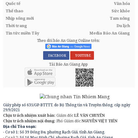
Quốc tế
Văn hóa
Thể thao
Sức khỏe
Nhịp sống mới
Tam nông
Thời trang
Du lịch
Tin tức miền Tây
Media Báo An Giang
Theo dõi báo An Giang Online trên:
FACEBOOK
YOUTUBE
Tải Báo An Giang App
Giấy phép số 635/GP-BTTTT, do Bộ Thông tin và Truyền thông, cấp ngày
29/9/2021
Chịu trách nhiệm xuất bản:
Giám đốc
LÊ VĂN CHUYỂN
Chịu trách nhiệm nội dung:
Phó Giám đốc
NGUYỄN VIỆT TIẾN
Địa chỉ Tòa soạn:
- Cơ sở 1: Số 39 Đống Đa, phường Rạch Giá, tỉnh An Giang.
- Cơ sở 2:
Số 16 Mạc Đĩnh Chi, phường Rạch Giá, tỉnh An Giang.