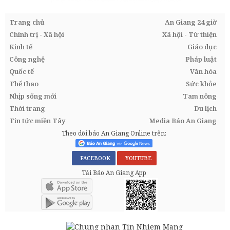
Trang chủ
An Giang 24 giờ
Chính trị - Xã hội
Xã hội - Từ thiện
Kinh tế
Giáo dục
Công nghệ
Pháp luật
Quốc tế
Văn hóa
Thể thao
Sức khỏe
Nhịp sống mới
Tam nông
Thời trang
Du lịch
Tin tức miền Tây
Media Báo An Giang
Theo dõi báo An Giang Online trên:
FACEBOOK
YOUTUBE
Tải Báo An Giang App