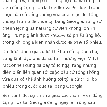
tham gia vận động cử tri ủng hộ cho hai ứng cử
viên đảng Cộng hòa là Loeffler và Perdue. Trong
cuộc bầu cử tổng thống vừa qua, mặc dù Tổng
thống Trump để thua tại bang Georgia, song sự
chênh lệch giữa hai ứng cử viên không lớn khi
ông Trump giành được 49,25% số phiếu ủng hộ,
trong khi ông Biden nhận được 49,51% số phiếu.
Dù được đánh giá có lợi thế hơn đảng Dân chủ,
song lãnh đạo phe đa số tại Thượng viện Mitch
McConnell cũng đã bày tỏ lo ngại rằng những
diễn biến liên quan tới cuộc bầu cử tổng thống
vừa qua có thể ảnh hưởng tới tỷ lệ cử tri đi bỏ
phiếu trong cuộc đua tại bang Georgia.
Bên cạnh đó, sự chia rẽ giữa các thành viên đảng
Cộng hòa tại Georgia đang ngày lan rộng sau