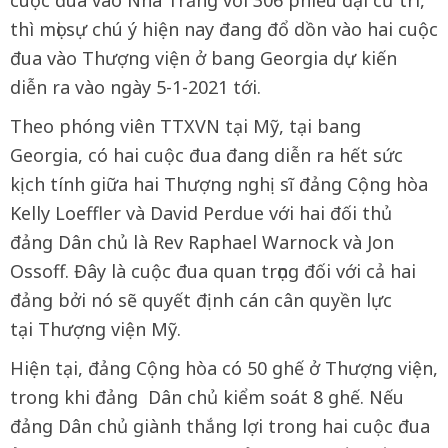
cuộc đua vào Nhà Trắng với 306 phiếu đại cử tri,
thì mọi sự chú ý hiện nay đang đổ dồn vào hai cuộc
đua vào Thượng viện ở bang Georgia dự kiến
diễn ra vào ngày 5-1-2021 tới.
Theo phóng viên TTXVN tại Mỹ, tại bang
Georgia, có hai cuộc đua đang diễn ra hết sức
kịch tính giữa hai Thượng nghị sĩ đảng Cộng hòa
Kelly Loeffler và David Perdue với hai đối thủ
đảng Dân chủ là Rev Raphael Warnock và Jon
Ossoff. Đây là cuộc đua quan trọng đối với cả hai
đảng bởi nó sẽ quyết định cán cân quyền lực
tại Thượng viện Mỹ.
Hiện tại, đảng Cộng hòa có 50 ghế ở Thượng viện,
trong khi đảng Dân chủ kiểm soát 8 ghế. Nếu
đảng Dân chủ giành thắng lợi trong hai cuộc đua