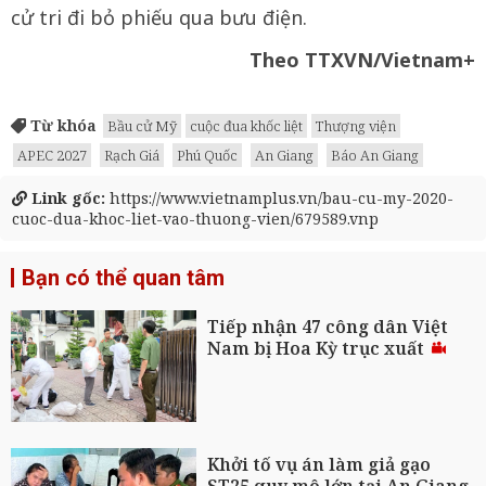
cử tri đi bỏ phiếu qua bưu điện.
Theo TTXVN/Vietnam+
Từ khóa
Bầu cử Mỹ
cuộc đua khốc liệt
Thượng viện
APEC 2027
Rạch Giá
Phú Quốc
An Giang
Báo An Giang
Link gốc:
https://www.vietnamplus.vn/bau-cu-my-2020-
cuoc-dua-khoc-liet-vao-thuong-vien/679589.vnp
Bạn có thể quan tâm
Tiếp nhận 47 công dân Việt
Nam bị Hoa Kỳ trục xuất
Khởi tố vụ án làm giả gạo