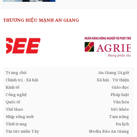
THƯƠNG HIỆU MẠNH AN GIANG
Trang chủ
An Giang 24 giờ
Chính trị - Xã hội
Xã hội - Từ thiện
Kinh tế
Giáo dục
Công nghệ
Pháp luật
Quốc tế
Văn hóa
Thể thao
Sức khỏe
Nhịp sống mới
Tam nông
Thời trang
Du lịch
Tin tức miền Tây
Media Báo An Giang