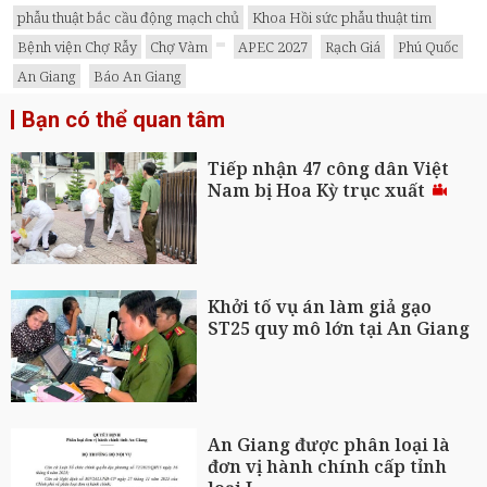
phẫu thuật bắc cầu động mạch chủ
Khoa Hồi sức phẫu thuật tim
Bệnh viện Chợ Rẫy
Chợ Vàm
APEC 2027
Rạch Giá
Phú Quốc
An Giang
Báo An Giang
Bạn có thể quan tâm
Tiếp nhận 47 công dân Việt
Nam bị Hoa Kỳ trục xuất
Khởi tố vụ án làm giả gạo
ST25 quy mô lớn tại An Giang
An Giang được phân loại là
đơn vị hành chính cấp tỉnh