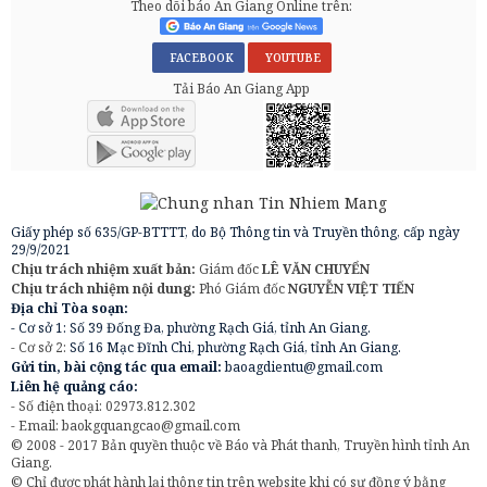
Theo dõi báo An Giang Online trên:
FACEBOOK
YOUTUBE
Tải Báo An Giang App
Giấy phép số 635/GP-BTTTT, do Bộ Thông tin và Truyền thông, cấp ngày
29/9/2021
Chịu trách nhiệm xuất bản:
Giám đốc
LÊ VĂN CHUYỂN
Chịu trách nhiệm nội dung:
Phó Giám đốc
NGUYỄN VIỆT TIẾN
Địa chỉ Tòa soạn:
- Cơ sở 1: Số 39 Đống Đa, phường Rạch Giá, tỉnh An Giang.
- Cơ sở 2:
Số 16 Mạc Đĩnh Chi, phường Rạch Giá, tỉnh An Giang.
Gửi tin, bài cộng tác qua email:
baoagdientu@gmail.com
Liên hệ quảng cáo:
- Số điện thoại: 02973.812.302
- Email:
baokgquangcao@gmail.com
© 2008 - 2017 Bản quyền thuộc về Báo và Phát thanh, Truyền hình tỉnh An
Giang.
© Chỉ được phát hành lại thông tin trên website khi có sự đồng ý bằng